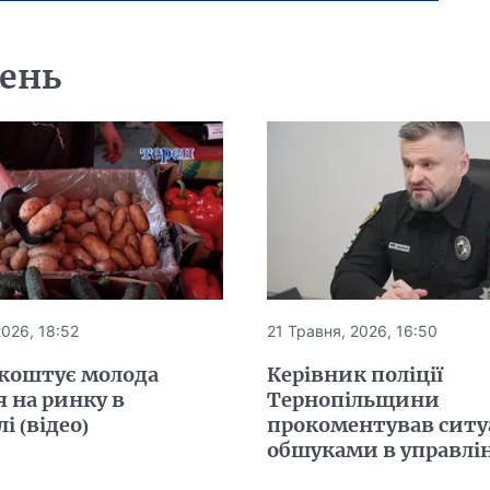
день
2026, 18:52
21 Травня, 2026, 16:50
 коштує молода
Керівник поліції
 на ринку в
Тернопільщини
і (відео)
прокоментував ситу
обшуками в управлі