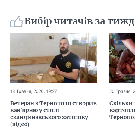
Вибір читачів за тиж
18 Травня, 2026, 19:27
20 Травня, 
Ветеран з Тернополя створив
Скільки
кав'ярню у стилі
картопля
скандинавського затишку
Тернопол
(відео)