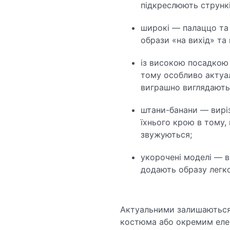
підкреслюють стрункі
широкі — палаццо та
образи «на вихід» та 
із високою посадкою
тому особливо актуал
виграшно виглядають 
штани-банани — виріз
їхнього крою в тому,
звужуються;
укорочені моделі — в
додають образу легко
Актуальними залишаються 
костюма або окремим елем