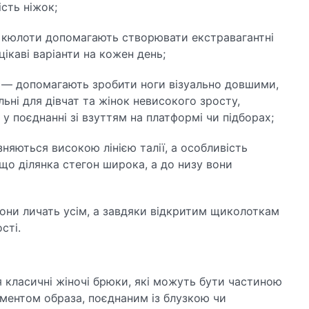
сть ніжок;
 кюлоти допомагають створювати екстравагантні
цікаві варіанти на кожен день;
 — допомагають зробити ноги візуально довшими,
ьні для дівчат та жінок невисокого зросту,
у поєднанні зі взуттям на платформі чи підборах;
няються високою лінією талії, а особливість
 що ділянка стегон широка, а до низу вони
они личать усім, а завдяки відкритим щиколоткам
сті.
класичні жіночі брюки, які можуть бути частиною
ентом образа, поєднаним із блузкою чи