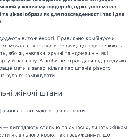
мінний у жіночому гардеробі, адже допомагає
 та цікаві образи як для повсякденності, так і для
.
і додають витонченості. Правильно комбінуючи
ом, можна створювати образи, що підкреслюють
ть, або ж, навпаки, зручні та «домашні», які
рту й затишку. А щоби не страждати від роздумів
раще мати в запасі кілька пар штанів різного
а було їх комбінувати.
ьні жіночі штани
асонів попит мають такі варіанти:
ри — виглядають стильно та сучасно, личать жінкам
бути як вільного крою, так і завуженими, що