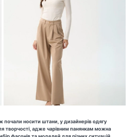
еж почали носити штани, у дизайнерів одягу
ля творчості, адже чарівним панянкам можна
бір фасонів та моделей для різних ситуацій.