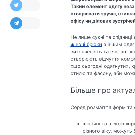
Такий елемент одягу неза
створювати зручні, стильні
офісу чи ділових зустрічей
Не лише сукні та спідниц
жіночі брюки
з іншим одяг
витонченість та елегантніс
створюють відчуття комфо
«що сьогодні одягнути», к
стилю та фасону, аби можн
Більше про актуал
Серед розмаїття форм та ф
шкіряні та з еко-шкі
різного віку, можуть 