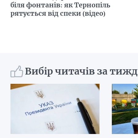
біля фонтанів: як Тернопіль
рятується від спеки (відео)
Вибір читачів за тиж