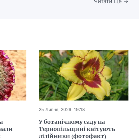
Читати ще →
25 Липня, 2026, 19:18
а
У ботанічному саду на
зали
Тернопільщині квітують
х
лілійники (фотофакт)