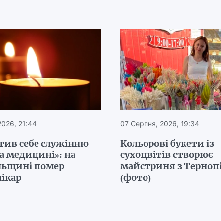
2026, 21:44
07 Серпня, 2026, 19:34
тив себе служінню
Кольорові букети із
а медицині»: на
сухоцвітів створює
льщині помер
майстриня з Терно
лікар
(фото)