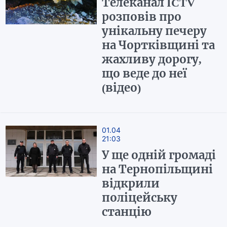
Телеканал ICTV
розповів про
унікальну печеру
на Чортківщині та
жахливу дорогу,
що веде до неї
(відео)
01.04
21:03
У ще одній громаді
на Тернопільщині
відкрили
поліцейську
станцію