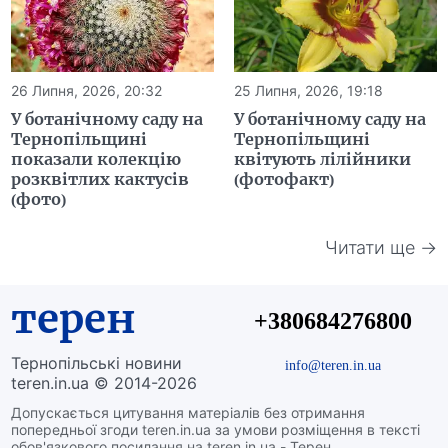
26 Липня, 2026, 20:32
25 Липня, 2026, 19:18
У ботанічному саду на
У ботанічному саду на
Тернопільщині
Тернопільщині
показали колекцію
квітують лілійники
розквітлих кактусів
(фотофакт)
(фото)
Читати ще →
терен
+380684276800
Тернопільські новини
info@teren.in.ua
teren.in.ua © 2014-2026
Допускається цитування матеріалів без отримання
попередньої згоди teren.in.ua за умови розміщення в тексті
обов'язкового посилання на teren.in.ua - Терен.