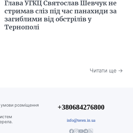
Глава УГКЦ Святослав Шевчук не
стримав сліз під час панахиди за
загиблими від обстрілів у
Тернополі
Читати ще →
а умови розміщення
+380684276800
систем
info@teren.in.ua
жерела.