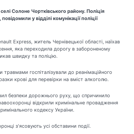
в селі Солоне Чортківського району. Поліція
 повідомили у відділі комунікації поліції
enault Express, житель Чернівецької області, наїхав
ження, яка переходила дорогу в забороненому
ликав швидку та поліцію.
 травмами госпіталізували до реанімаційного
 зразки крові для перевірки на вміст алкоголю.
вил безпеки дорожнього руху, що спричинило
правоохоронці відкрили кримінальне провадження
6 Кримінального кодексу України.
ронці з'ясовують усі обставини події.