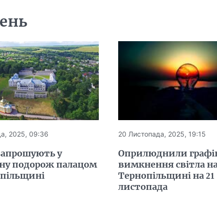
день
а, 2025, 09:36
20 Листопада, 2025, 19:15
запрошують у
Оприлюднили графі
ьну подорож палацом
вимкнення світла н
опільщині
Тернопільщині на 21
листопада