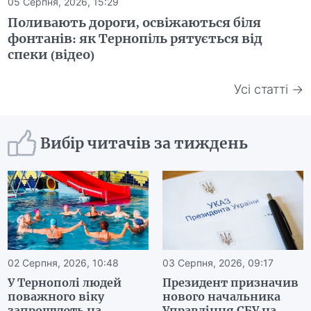
05 Серпня, 2026, 15:29
Поливають дороги, освіжаються біля
фонтанів: як Тернопіль рятується від
спеки (відео)
Усі статті →
Вибір читачів за тиждень
02 Серпня, 2026, 10:48
03 Серпня, 2026, 09:17
У Тернополі людей
Президент призначив
поважного віку
нового начальника
запрошують на
Управління СБУ на