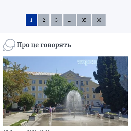
1
2
3
...
35
36
Про це говорять