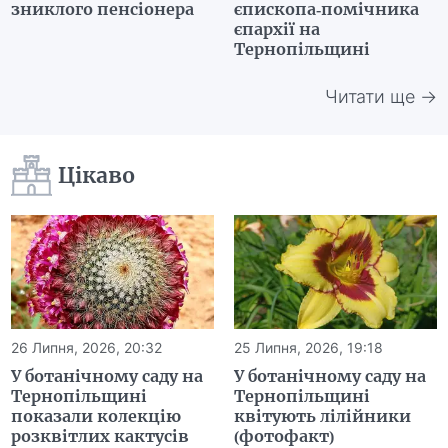
зниклого пенсіонера
єпископа-помічника
єпархії на
Тернопільщині
Читати ще →
Цікаво
26 Липня, 2026, 20:32
25 Липня, 2026, 19:18
У ботанічному саду на
У ботанічному саду на
Тернопільщині
Тернопільщині
показали колекцію
квітують лілійники
розквітлих кактусів
(фотофакт)