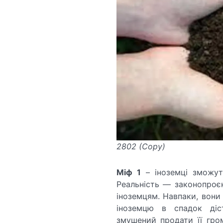
2802 (Copy)
Міф 1
– іноземці зможуть
Реальність — законопроє
іноземцям. Навпаки, вони
іноземцю в спадок діст
змушений продати її гро