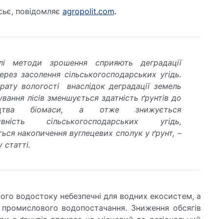
сьє, повідомляє
agropolit.com
.
лі методи зрошення сприяють деградації
ерез засолення сільськогосподарських угідь.
рату вологості внаслідок деградації земель
ування лісів зменшується здатність ґрунтів до
ицтва біомаси, а отже знижується
ивність сільськогосподарських угідь,
ься накопичення вуглецевих сполук у ґрунт, –
 статті.
ого водостоку небезпечні для водних екосистем, а
 промислового водопостачання. Зниження обсягів