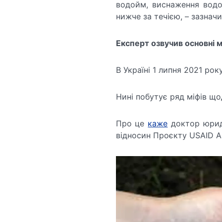
водойм, виснаження водо
нижче за течією, – зазначи
Експерт озвучив основні м
В Україні 1 липня 2021 рок
Нині побутує ряд міфів щ
Про це
каже
доктор юрид
відносин Проєкту USAID АГ