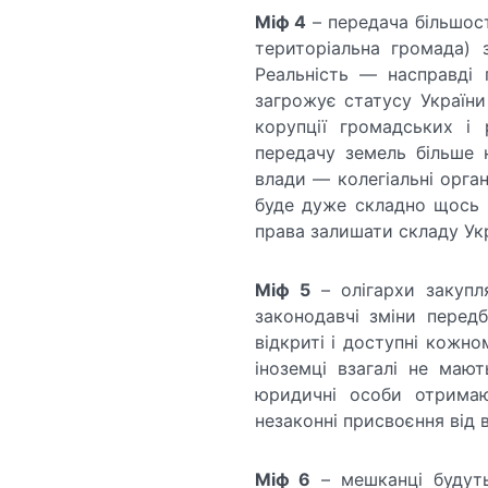
Міф 4
– передача більшост
територіальна громада) 
Реальність — насправді
загрожує статусу України
корупції громадських і
передачу земель більше 
влади — колегіальні орган
буде дуже складно щось 
права залишати складу Укр
Міф 5
– олігархи закупля
законодавчі зміни перед
відкриті і доступні кожн
іноземці взагалі не мают
юридичні особи отримаю
незаконні присвоєння від 
Міф 6
– мешканці будуть