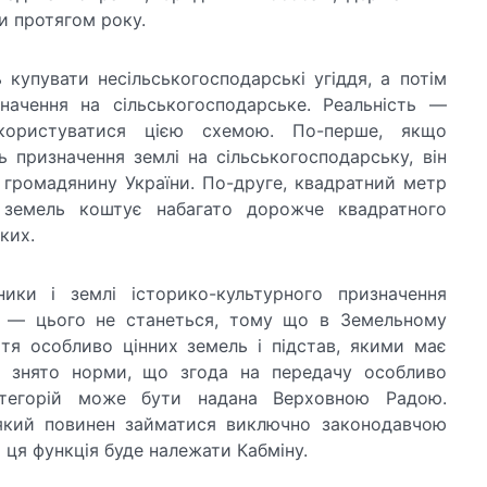
 протягом року.
купувати несільськогосподарські угіддя, а потім
значення на сільськогосподарське. Реальність —
користуватися цією схемою. По-перше, якщо
ь призначення землі на сільськогосподарську, він
 громадянину України. По-друге, квадратний метр
х земель коштує набагато дорожче квадратного
ких.
ики і землі історико-культурного призначення
ть — цього не станеться, тому що в Земельному
тя особливо цінних земель і підстав, якими має
к знято норми, що згода на передачу особливо
атегорій може бути надана Верховною Радою.
який повинен займатися виключно законодавчою
 ця функція буде належати Кабміну.