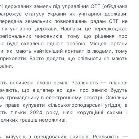
і державних земель під управління ОТГ (об’єднана
загрожує статусу України як унітарної держави.
 передача земельних повноважень радам ОТГ не
 як унітарної держави. Навпаки, це перешкоджає
 регіональних чиновників, тому що рішення про
не буде схвалено однією особою. Місцеві органи
и, які мають найтісніший контакт із людьми, тому
приховати. Варто додати, що спільноти не мають
аїни.
ть величезні площі землі. Реальність — планові
бачають, що відтепер всі дані про землю будуть
ому громадянину в електронному реєстрі. Оскільки
ь права купувати сільськогосподарські угіддя, а
ть тільки 2024 року, ніякі корупційні схеми і
великих гравців неможливі.
 вилучені з орендованих районів. Реальність —