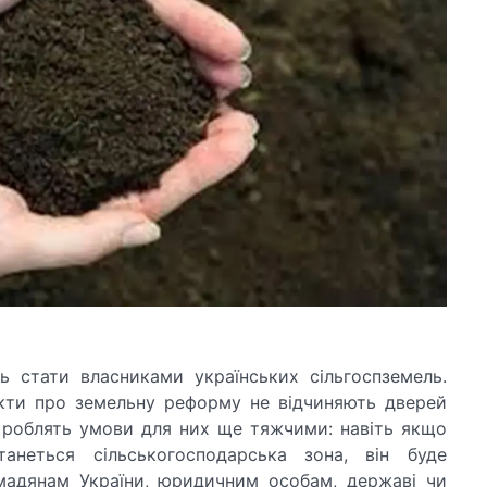
 стати власниками українських сільгоспземель.
кти про земельну реформу не відчиняють дверей
 роблять умови для них ще тяжчими: навіть якщо
анеться сільськогосподарська зона, він буде
мадянам України, юридичним особам, державі чи