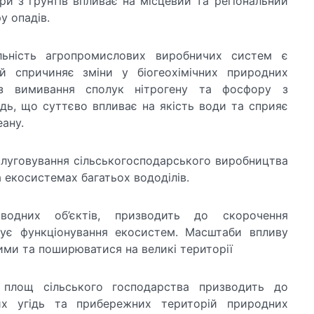
ри з ґрунтів впливає на місцевий та регіональний
у опадів.
льність агропромислових виробничих систем є
й спричиняє зміни у біогеохімічних природних
ез вимивання сполук нітрогену та фосфору з
ідь, що суттєво впливає на якість води та сприяє
ану.
бслуговування сільськогосподарського виробництва
 екосистемах багатьох вододілів.
одних об’єктів, призводить до скорочення
шує функціонування екосистем. Масштаби впливу
ми та поширюватися на великі території
 площ сільського господарства призводить до
них угідь та прибережних територій природних