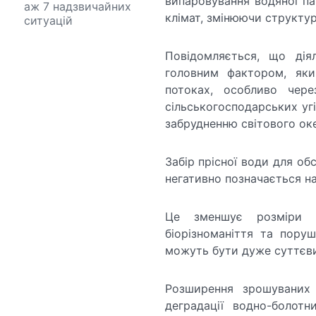
випаровування водяної па
аж 7 надзвичайних
клімат, змінюючи структур
ситуацій
Повідомляється, що дія
головним фактором, яки
потоках, особливо чер
сільськогосподарських уг
забрудненню світового оке
Забір прісної води для о
негативно позначається на
Це зменшує розміри в
біорізноманіття та пору
можуть бути дуже суттєви
Розширення зрошуваних
деградації водно-болот