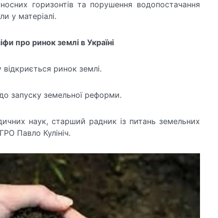
носних горизонтів та порушення водопостачання
ли у матеріалі.
іфи про ринок землі в Україні
у відкриється ринок землі.
одо запуску земельної реформи.
ичних наук, старший радник із питань земельних
РО Павло Кулініч.