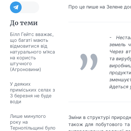
Про це пише на Зелене до
До теми
Білл Гейтс вважає,
- Неста
що багаті мають
земель ч
відмовитися від
Через вт
натурального м’яса
на користь
та вируб
штучного
виробн
(Агроновини)
продукт
зменшуєт
У деяких
йдеться у
приміських селах з
3 березня не буде
води
Лише минулого
Зміни в структурі природн
року на
також для побутового та
Тернопільщині було