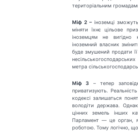
територіальним громадами
Міф 2 –
іноземці зможуть 
міняти їхнє цільове при
іноземцям не вигідно 
іноземний власник змінит
буде змушений продати її
несільськогосподарськи
метра сільськогосподарсь
Міф 3
– тепер заповідн
приватизують. Реальніс
кодексі залишаться понят
володіти держава. Одна
цінних земель інших к
Парламент — це орган, 
роботою. Тому логічно, що