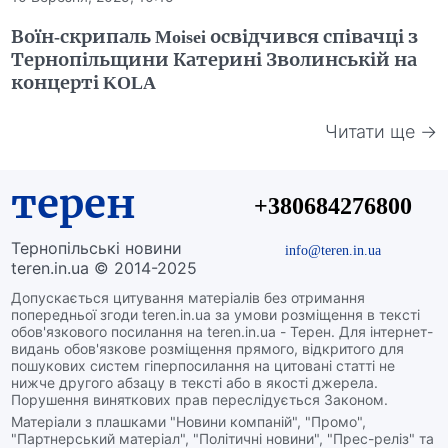
Воїн-скрипаль Moisei освідчився співачці з
Тернопільщини Катерині Зволинській на
концерті KOLA
Читати ще →
терен
+380684276800
Тернопільські новини
info@teren.in.ua
teren.in.ua © 2014-2025
Допускається цитування матеріалів без отримання
попередньої згоди teren.in.ua за умови розміщення в тексті
обов'язкового посилання на teren.in.ua - Терен. Для інтернет-
видань обов'язкове розміщення прямого, відкритого для
пошукових систем гіперпосилання на цитовані статті не
нижче другого абзацу в тексті або в якості джерела.
Порушення виняткових прав переслідується Законом.
Матеріали з плашками "Новини компаній", "Промо",
"Партнерський матеріал", "Політичні новини", "Прес-реліз" та