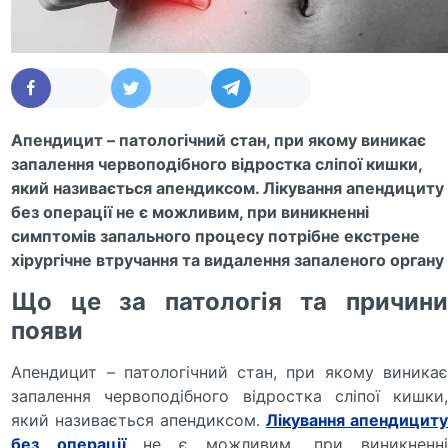
Апендицит – патологічний стан, при якому виникає
запалення червоподібного відростка сліпої кишки,
який називається апендиксом. Лікування апендициту
без операції не є можливим, при виникненні
симптомів запального процесу потрібне екстрене
хірургічне втручання та видалення запаленого органу
Що це за патологія та причини
появи
Апендицит – патологічний стан, при якому виникає
запалення червоподібного відростка сліпої кишки,
який називається апендиксом.
Лікування апендицит
без операції
не є можливим, при виникненн