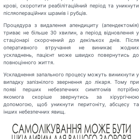
крові, скоротити реабілітаційний період та уникнути
післяопераційних шрамів і рубців.
Процедура з видалення апендициту (апендектомія)
триває не більше 30 хвилин, а період відновлення у
стаціонарі скорочений до декількох днів. Після
оперативного втручання не виникає жодних
ускладнень, пацієнт може швидко повернутись до
повноцінного життя.
Ускладнення запального процесу можуть виникнути у
випадку запізнілого звернення до лікаря. Тому при
появі перших небезпечних симптомів потрібно
якомога скоріше звернутись за хірургічною
допомогою, щоб уникнути перитоніту, абсцесу та
інших небезпечних явищ.