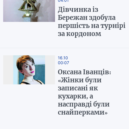
04:01
Дівчинка із
Бережан здобула
першість на турнірі
за кордоном
16.10
00:07
Оксана Іванців:
«Жінки були
записані як
кухарки, а
насправді були
снайперками»