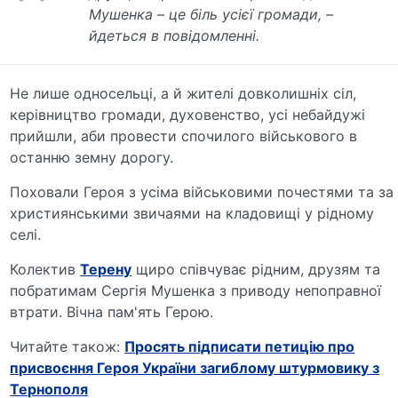
Мушенка – це біль усієї громади, –
йдеться в повідомленні.
Не лише односельці, а й жителі довколишніх сіл,
керівництво громади, духовенство, усі небайдужі
прийшли, аби провести спочилого військового в
останню земну дорогу.
Поховали Героя з усіма військовими почестями та за
християнськими звичаями на кладовищі у рідному
селі.
Колектив
Терену
щиро співчуває рідним, друзям та
побратимам Сергія Мушенка з приводу непоправної
втрати. Вічна пам'ять Герою.
Читайте також:
Просять підписати петицію про
присвоєння Героя України загиблому штурмовику з
Тернополя