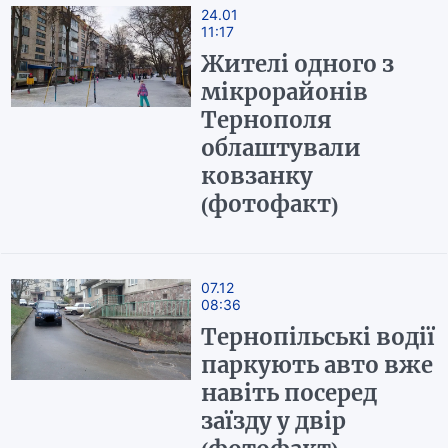
24.01
11:17
Жителі одного з
мікрорайонів
Тернополя
облаштували
ковзанку
(фотофакт)
07.12
08:36
Тернопільські водії
паркують авто вже
навіть посеред
заїзду у двір