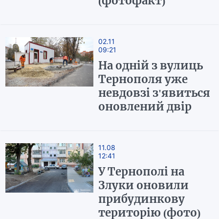
(фотофакт)
02.11
09:21
На одній з вулиць
Тернополя уже
невдовзі з'явиться
оновлений двір
11.08
12:41
У Тернополі на
Злуки оновили
прибудинкову
територію (фото)