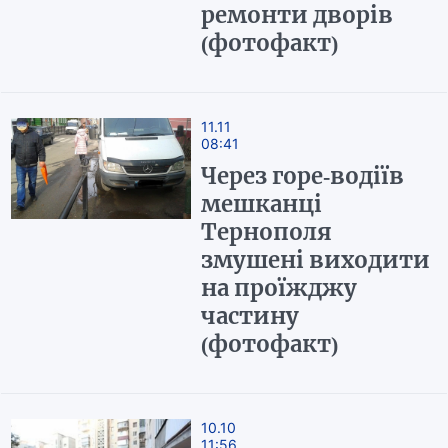
ремонти дворів
(фотофакт)
11.11
08:41
Через горе-водіїв
мешканці
Тернополя
змушені виходити
на проїжджу
частину
(фотофакт)
10.10
11:56