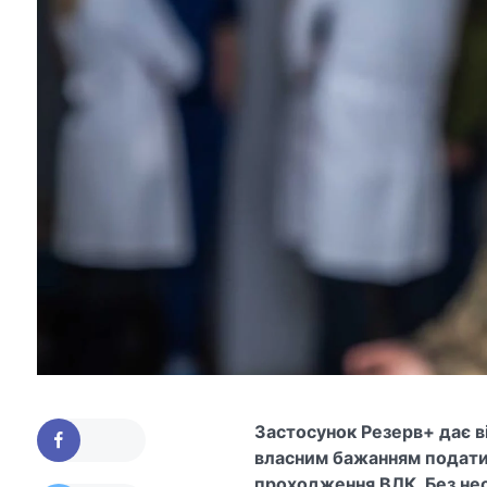
Застосунок Резерв+ дає в
власним бажанням подати
проходження ВЛК. Без нео