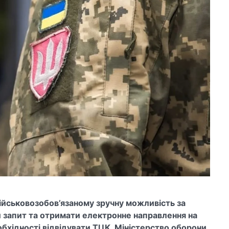
ійськовозобов’язаному зручну можливість за
 запит та отримати електронне направлення на
бхідності відвідувати ТЦК. Міністерство оборони