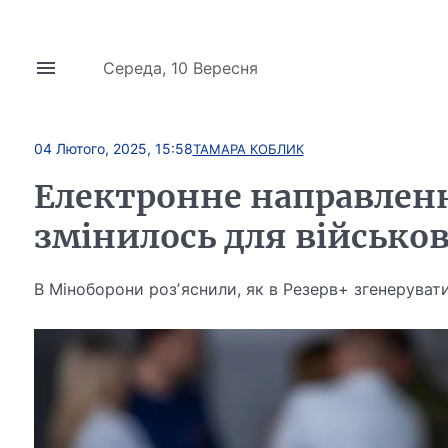
Середа, 10 Вересня
04 Лютого, 2025, 15:58
ТАМАРА КОБЛИК
Електронне направленн
змінилось для військо
В Міноборони розʼяснили, як в Резерв+ згенеруват