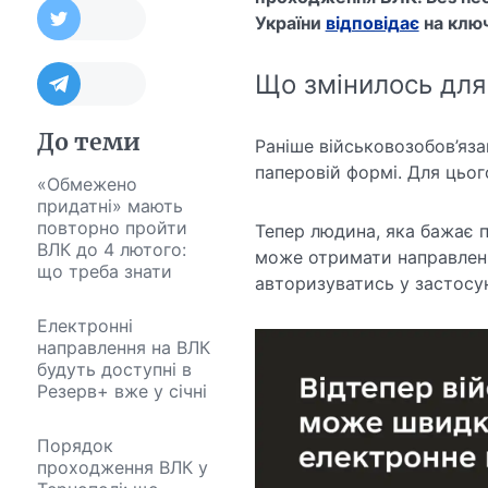
України
відповідає
на ключ
Що змінилось для 
До теми
Раніше військовозобов’яза
паперовій формі. Для цього
«Обмежено
придатні» мають
повторно пройти
Тепер людина, яка бажає п
ВЛК до 4 лютого:
може отримати направленн
що треба знати
авторизуватись у застосун
Електронні
направлення на ВЛК
будуть доступні в
Резерв+ вже у січні
Порядок
проходження ВЛК у