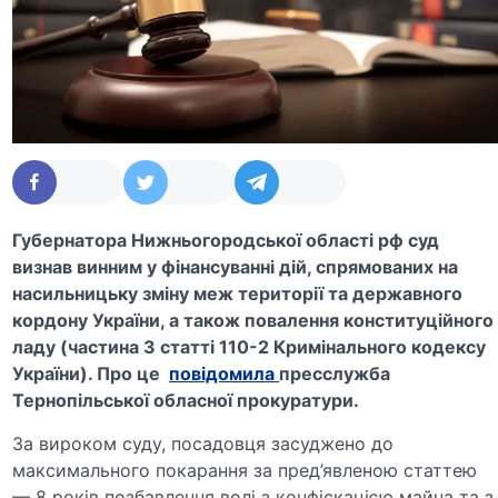
Губернатора Нижньогородської області рф суд
визнав винним у фінансуванні дій, спрямованих на
насильницьку зміну меж території та державного
кордону України, а також повалення конституційного
ладу (частина 3 статті 110-2 Кримінального кодексу
України). Про це
повідомила
пресслужба
Тернопільської обласної прокуратури.
За вироком суду, посадовця засуджено до
максимального покарання за пред’явленою статтею
— 8 років позбавлення волі з конфіскацією майна та з