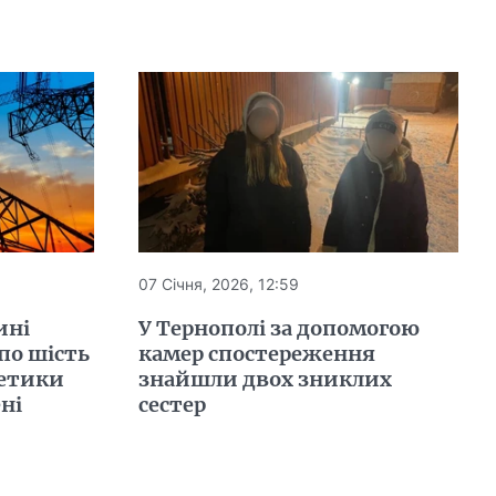
07 Січня, 2026, 12:59
ині
У Тернополі за допомогою
по шість
камер спостереження
гетики
знайшли двох зниклих
ні
сестер