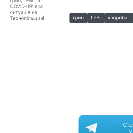
грип, ГРВІ та
COVID-19: яка
ситуація на
грип
ГРВІ
хвороба
Тернопільщині