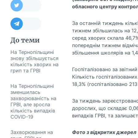
обласного центру контрол
За останній тиждень кількі
тижнем збільшилась на 12,
серед хворих склала 46,7% 
До теми
попереднім тижнем відміча
На Тернопільщині
збільшення школярів на 1,
знову збільшується
кількість хворих на
Госпіталізовано за звітний
грип та ГРВІ
Кількість госпіталізовани
18,3% (госпіталізовано 213
На Тернопільщині
зменшилась
захворюваність на
За тиждень зареєстровано
ГРВІ, але зросла
дорослих, що складає 0,06
кількість випадків
випадків ГРВІ, та залишає
COVID-19
Захворювання на
Фото з відкритих джерел