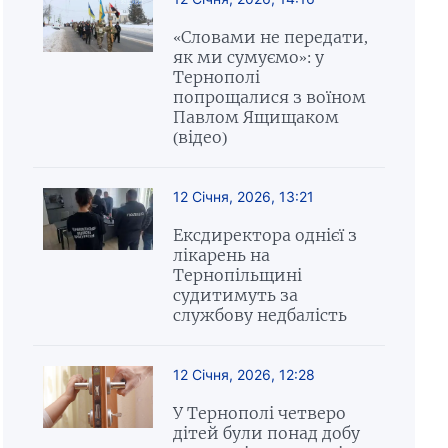
«Словами не передати,
як ми сумуємо»: у
Тернополі
попрощалися з воїном
Павлом Ящищаком
(відео)
12 Січня, 2026, 13:21
Ексдиректора однієї з
лікарень на
Тернопільщині
судитимуть за
службову недбалість
12 Січня, 2026, 12:28
У Тернополі четверо
дітей були понад добу