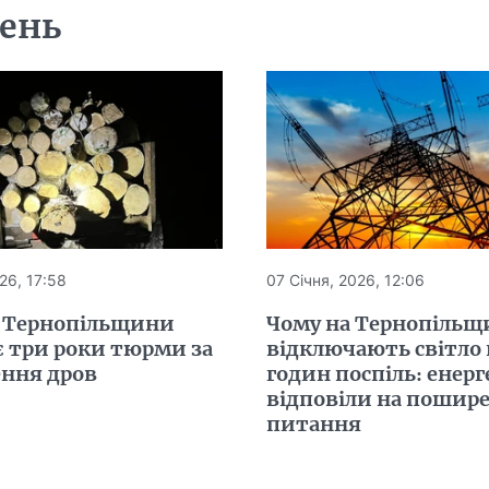
день
26, 17:58
07 Січня, 2026, 12:06
 Тернопільщини
Чому на Тернопільщ
є три роки тюрми за
відключають світло 
ення дров
годин поспіль: енер
відповіли на пошире
питання