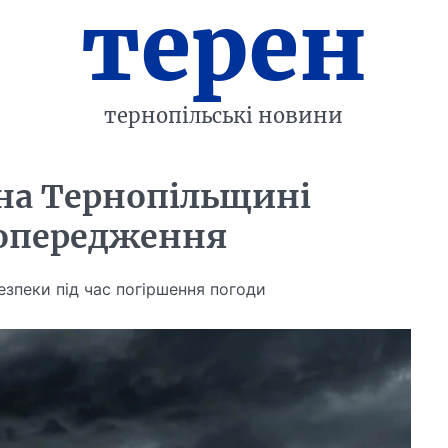
терен
тернопільські новини
 на Тернопільщині
опередження
зпеки під час погіршення погоди