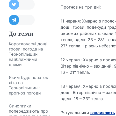
Прогноз на три дні:
11 червня: Хмарно з прояс
дощі, грози, подекуди град.
До теми
окремих районах шквали 15
тепла, вдень 23 – 28° тепл
Короткочасні дощі,
27° тепла. І рівень небезп
грози: погода на
Тернопільщині
найближчими
12 червня: Хмарно з прояс
днями
Вітер північно – західний, 
16 – 21° тепла.
Яким буде початок
літа на
13 червня: Хмарно з проясн
Тернопільщині:
дощі. Вітер північно – захі
прогноз погоди
вдень 18 – 23° тепла.
Синоптики
попереджають про
Рятувальники
закликають