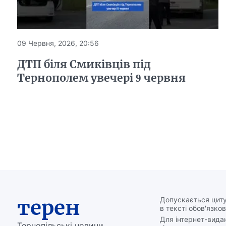
09 Червня, 2026, 20:56
ДТП біля Смиківців під
Тернополем увечері 9 червня
терен
Допускається циту
в тексті обов'язков
Для інтернет-вида
Тернопільські новини