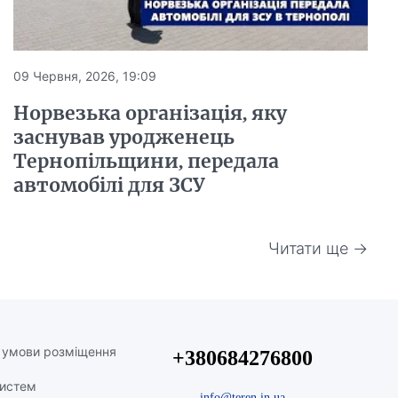
09 Червня, 2026, 19:09
Норвезька організація, яку
заснував уродженець
Тернопільщини, передала
автомобілі для ЗСУ
Читати ще →
а умови розміщення
+380684276800
систем
info@teren.in.ua