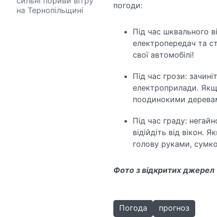
сильні пориви вітру
погоди:
на Тернопільщині
Під час шквального ві
електропередач та ст
свої автомобілі!
Під час грози: зачині
електроприлади. Якщо
поодинокими деревам
Під час граду: негайн
відійдіть від вікон. 
голову руками, сумк
Фото з відкритих джерел
Погода
прогноз