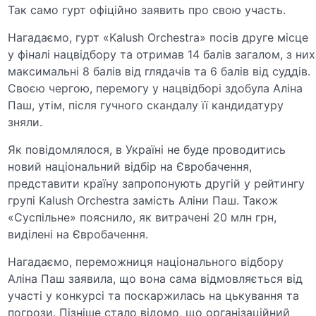
Так само гурт офіційно заявить про свою участь.
Нагадаємо, гурт «Kalush Orchestra» посів друге місце
у фіналі нацвідбору та отримав 14 балів загалом, з них
максимальні 8 балів від глядачів та 6 балів від суддів.
Своєю чергою, перемогу у нацвідборі здобула Аліна
Паш, утім, після гучного скандалу її кандидатуру
зняли.
Як повідомлялося, в Україні не буде проводитись
новий національний відбір на Євробачення,
представити країну запропонують другій у рейтингу
групі Kalush Orchestra замість Аліни Паш. Також
«Суспільне» пояснило, як витрачені 20 млн грн,
виділені на Євробачення.
Нагадаємо, переможниця національного відбору
Аліна Паш заявила, що вона сама відмовляється від
участі у конкурсі та поскаржилась на цькування та
погрози. Пізніше стало відомо, що організаційний