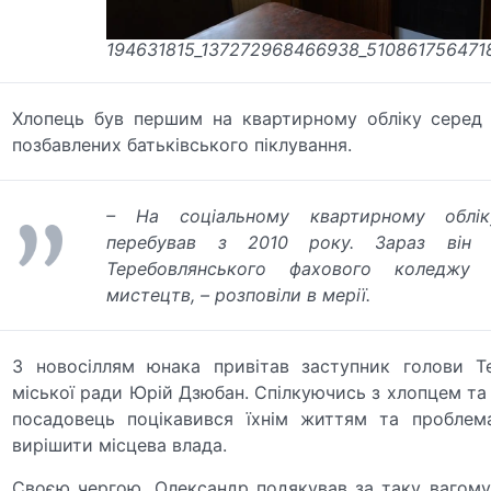
194631815_137272968466938_510861756471
Хлопець був першим на квартирному обліку серед 
позбавлених батьківського піклування.
– На соціальному квартирному облік
перебував з 2010 року. Зараз він 
Теребовлянського фахового коледжу 
мистецтв, – розповіли в мерії.
З новосіллям юнака привітав заступник голови Те
міської ради Юрій Дзюбан. Спілкуючись з хлопцем та 
посадовець поцікавився їхнім життям та проблем
вирішити місцева влада.
Своєю чергою, Олександр подякував за таку вагому