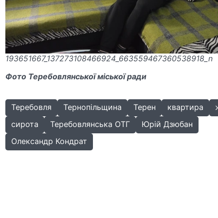
193651667_137273108466924_663559467360538918_n
Фото Теребовлянської міської ради
Теребовля
Тернопільщина
Терен
квартира
сирота
Теребовлянська ОТГ
Юрій Дзюбан
Олександр Кондрат