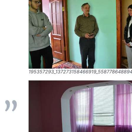
195357293_137273158466919_55877864889