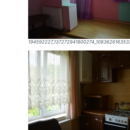
194592227_137272941800274_10836261635