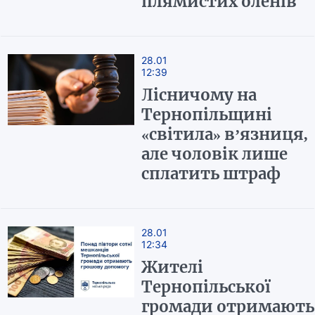
плямистих оленів
28.01
12:39
Лісничому на
Тернопільщині
«світила» в’язниця,
але чоловік лише
сплатить штраф
28.01
12:34
Жителі
Тернопільської
громади отримають