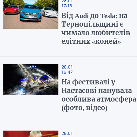
28.01
17:18
Від Audi до Tesla: на
Тернопільщині є
чимало любителів
елітних «коней»
28.01
16:47
На фестивалі у
Настасові панувала
особлива атмосфера
(фото, відео)
28.01