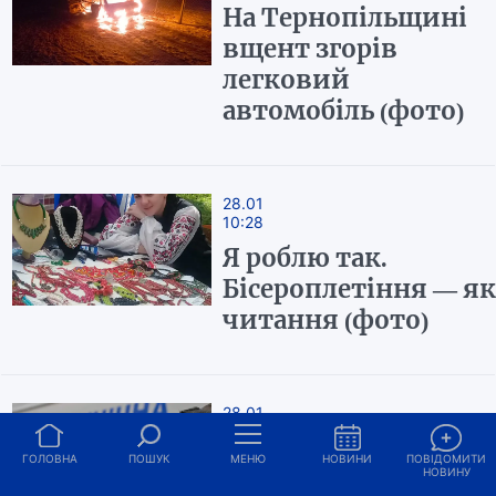
На Тернопільщині
вщент згорів
легковий
автомобіль (фото)
28.01
10:28
Я роблю так.
Бісероплетіння — як
читання (фото)
28.01
10:12
ГОЛОВНА
ПОШУК
На Тернопільщині
МЕНЮ
НОВИНИ
ПОВІДОМИТИ
НОВИНУ