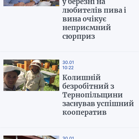
у березні на
любителів пива і
вина очікує
неприємний
сюрприз
30.01
10:22
Колишній
безробітний з
Тернопільщини
заснував успішний
кооператив
30.01