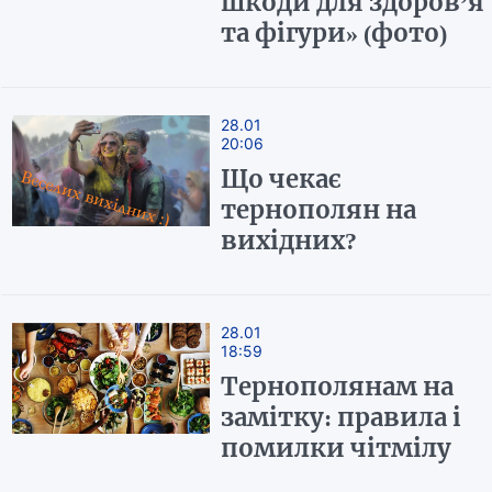
шкоди для здоров’я
та фігури» (фото)
28.01
20:06
Що чекає
тернополян на
вихідних?
28.01
18:59
Тернополянам на
замітку: правила і
помилки чітмілу