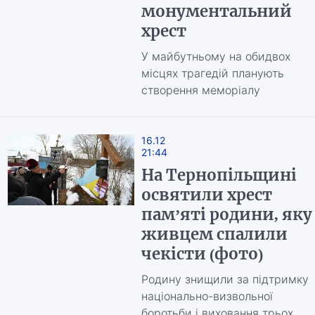
монументальний
хрест
У майбутньому на обидвох
місцях трагедій планують
створення меморіалу
16.12
21:44
На Тернопільщині
освятили хрест
пам’яті родини, яку
живцем спалили
чекісти (фото)
Родину знищили за підтримку
національно-визвольної
боротьби і виховання трьох