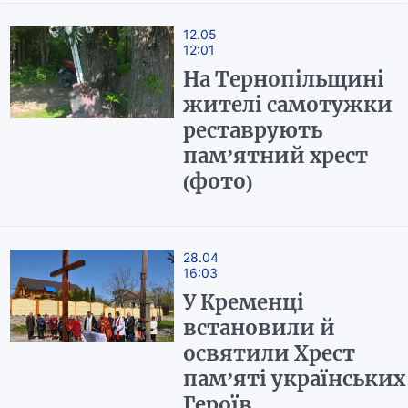
12.05
12:01
На Тернопільщині
жителі самотужки
реставрують
пам’ятний хрест
(фото)
28.04
16:03
У Кременці
встановили й
освятили Хрест
пам’яті українських
Героїв