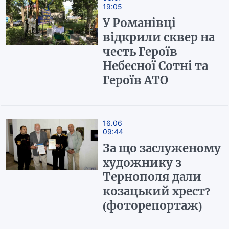
19:05
У Романівці
відкрили сквер на
честь Героїв
Небесної Сотні та
Героїв АТО
16.06
09:44
За що заслуженому
художнику з
Тернополя дали
козацький хрест?
(фоторепортаж)