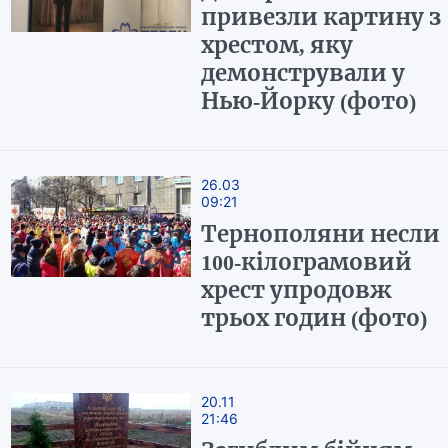
привезли картину з
хрестом, яку
демонстрували у
Нью-Йорку (фото)
26.03
09:21
Тернополяни несли
100-кілограмовий
хрест упродовж
трьох годин (фото)
20.11
21:46