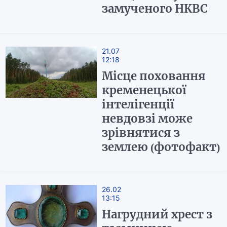
замученого НКВС
21.07
12:18
Місце поховання
кременецької
інтелігенції
невдовзі може
зрівнятися з
землею (фотофакт)
26.02
13:15
Нагрудний хрест з