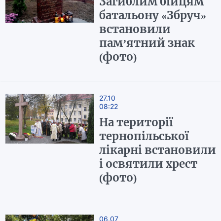
Загиблим бійцям
батальону «Збруч»
встановили
пам’ятний знак
(фото)
27.10
08:22
На території
тернопільської
лікарні встановили
і освятили хрест
(фото)
06.07