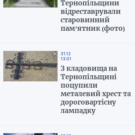
Тернопільщини
відреставрували
старовинний
пам’ятник (фото)
31.12
13:01
З кладовища на
Тернопільщині
поцупили
металевий хрест та
дороговартісну
лампадку