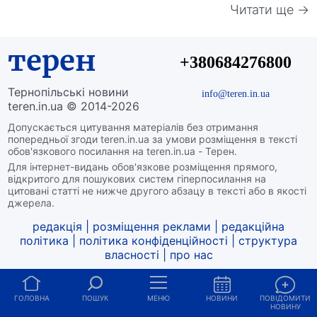
Читати ще →
терен
+380684276800
Тернопільські новини
info@teren.in.ua
teren.in.ua © 2014-2026
Допускається цитування матеріалів без отримання
попередньої згоди teren.in.ua за умови розміщення в тексті
обов'язкового посилання на teren.in.ua - Терен.
Для інтернет-видань обов'язкове розміщення прямого,
відкритого для пошукових систем гіперпосилання на
цитовані статті не нижче другого абзацу в тексті або в якості
джерела.
редакція
|
розміщення реклами
|
редакційна
політика
|
політика конфіденційності
|
структура
власності
|
про нас
ГОЛОВНА
ПОШУК
МЕНЮ
НОВИНИ
ПОВІДОМИТИ
НОВИНУ