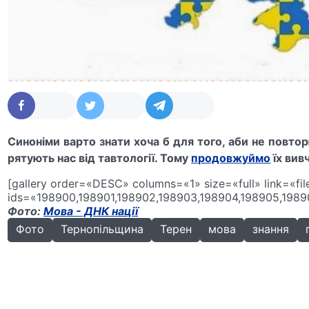
Синоніми варто знати хоча б для того, аби не повто
рятують нас від тавтології. Тому
продовжуймо
їх вив
[gallery order=«DESC» columns=«1» size=«full» link=«fil
ids=«198900,198901,198902,198903,198904,198905,1989
Фото:
Мова - ДНК нації
Фото
Тернопільщина
Терен
мова
знання