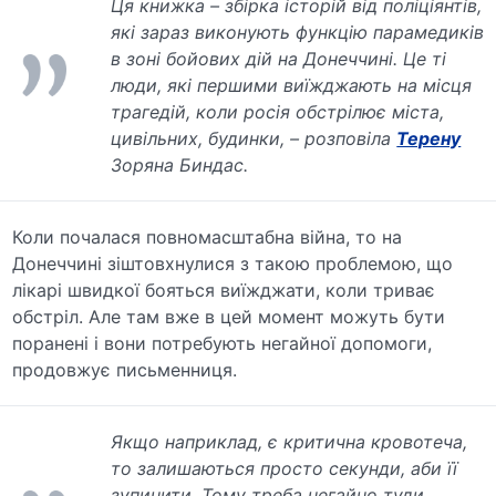
Ця книжка – збірка історій від поліціянтів,
які зараз виконують функцію парамедиків
в зоні бойових дій на Донеччині. Це ті
люди, які першими виїжджають на місця
трагедій, коли росія обстрілює міста,
цивільних, будинки
, – розповіла
Терену
Зоряна Биндас.
Коли почалася повномасштабна війна, то на
Донеччині зіштовхнулися з такою проблемою, що
лікарі швидкої бояться виїжджати, коли триває
обстріл. Але там вже в цей момент можуть бути
поранені і вони потребують негайної допомоги,
продовжує письменниця.
Якщо наприклад, є критична кровотеча,
то залишаються просто секунди, аби її
зупинити. Тому треба негайно туди