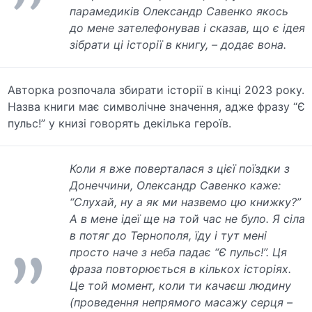
парамедиків Олександр Савенко якось
до мене зателефонував і сказав, що є ідея
зібрати ці історії в книгу, – додає вона.
Авторка розпочала збирати історії в кінці 2023 року.
Назва книги має символічне значення, адже фразу “Є
пульс!” у книзі говорять декілька героїв.
Коли я вже поверталася з цієї поїздки з
Донеччини, Олександр Савенко каже:
“Слухай, ну а як ми назвемо цю книжку?”
А в мене ідеї ще на той час не було. Я сіла
в потяг до Тернополя, їду і тут мені
просто наче з неба падає “Є пульс!”. Ця
фраза повторюється в кількох історіях.
Це той момент, коли ти качаєш людину
(проведення непрямого масажу серця –