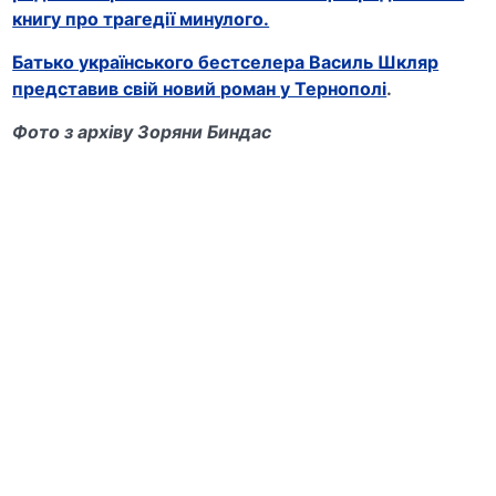
книгу про трагедії минулого.
Батько українського бестселера Василь Шкляр
представив свій новий роман у Тернополі
.
Фото з архіву Зоряни Биндас