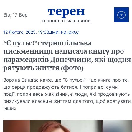
терен
Вів, 17 Бер
тернопільські новини
12 Лютого, 2025, 19:33
ДМИТРО ЮРАС
“Є пульс!”: тернопільська
письменниця написала книгу про
парамедиків Донеччини, які щодня
рятують життя (фото)
Зоряна Биндас каже, що “Є пульс!” – це книга про те,
що серця продовжують битися. І попри всі сумні
події, попри весь жах війни, є люди, які продовжують
ризикували власним життям для того, щоб врятувати
інших