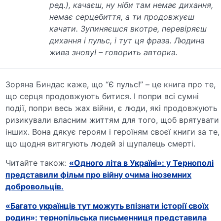
ред.)
, качаєш, ну ніби там немає дихання,
немає серцебиття, а ти продовжуєш
качати. Зупиняєшся вкотре, перевіряєш
дихання і пульс, і тут ця фраза. Людина
жива знову! – говорить авторка.
Зоряна Биндас каже, що “Є пульс!” – це книга про те,
що серця продовжують битися. І попри всі сумні
події, попри весь жах війни, є люди, які продовжують
ризикували власним життям для того, щоб врятувати
інших. Вона дякує героям і героїням своєї книги за те,
що
щодня витягують людей зі щупалець смерті.
Читайте також:
«Одного літа в Україні»: у Тернополі
представили фільм про війну очима іноземних
добровольців.
«Багато українців тут можуть впізнати історії своїх
родин»: тернопільська письменниця представила