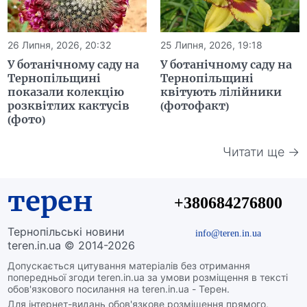
26 Липня, 2026, 20:32
25 Липня, 2026, 19:18
У ботанічному саду на
У ботанічному саду на
Тернопільщині
Тернопільщині
показали колекцію
квітують лілійники
розквітлих кактусів
(фотофакт)
(фото)
Читати ще →
терен
+380684276800
Тернопільські новини
info@teren.in.ua
teren.in.ua © 2014-2026
Допускається цитування матеріалів без отримання
попередньої згоди teren.in.ua за умови розміщення в тексті
обов'язкового посилання на teren.in.ua - Терен.
Для інтернет-видань обов'язкове розміщення прямого,