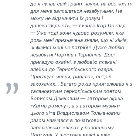
де я лупав свій граніт науки, на все життя
для мене залишаться незабутніми. Не
можу не відзначити їх розум і
далекоглядність, — визнає Ігор Поклад.
— Уже тоді вони чудово розуміли, яка
роль мені призначена знали, що ні хімія,
ні фізика мені не потрібні. Дуже люблю
незабутні Чортків і Тернопіль. Досі
пригадую охайні, з любов’ю плекані
алейки до Тернопільського озера.
Пригадую човни, рибалок, острів
закоханих... Багато років приятелював я з
талановитим тернопільським поетом
Борисом Демковим — автором вірша
«Квітів ромену», а з автором музики
цього хіта Владиславом Толмачовим
разом навчався в початкових
паралельних класах у повоєнному
Чорткові. У шостому класі я вже