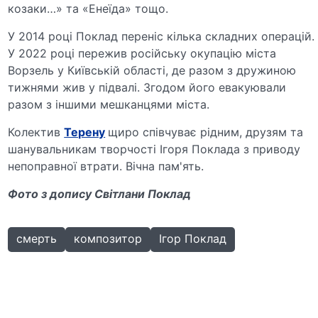
козаки…» та «Енеїда» тощо.
У 2014 році Поклад переніс кілька складних операцій.
У 2022 році пережив російську окупацію міста
Ворзель у Київській області, де разом з дружиною
тижнями жив у підвалі. Згодом його евакуювали
разом з іншими мешканцями міста.
Колектив
Терену
щиро співчуває рідним, друзям та
шанувальникам творчості Ігоря Поклада з приводу
непоправної втрати. Вічна пам'ять.
Фото з допису Світлани Поклад
смерть
композитор
Ігор Поклад