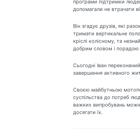
програми підтримки людей 
допомагали не втрачати ві
Він згадує друзів, які ра
тримати вертикальне полож
кріслі колісному, та незна
добрим словом і порадою н
Сьогодні Іван переконаний:
завершення активного жит
Своєю майбутньою мотопо
суспільства до потреб люде
важких випробувань можна 
досягати їх.