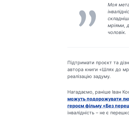
Моя мета
інвалідні
складніш
мріями, 
чоловік.
Підтримати проєкт та діз
автора книги «Шлях до мрі
реалізацію задуму.
Нагадаємо, раніше Іван К
можуть подорожувати люд
героєм фільму «Без пере
інвалідність – не є перешк