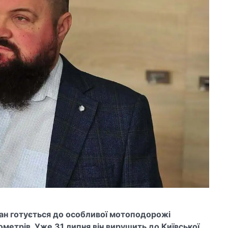
ан готується до особливої мотоподорожі
метрів. Уже 31 липня він вирушить до Київської