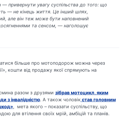
 — привернути увагу суспільства до того: що
сть — не кінець життя. Це інший шлях,
ий, але він теж може бути наповнений
досягненнями та сенсом, — наголошує
натися більше про мотоподорож можна через
ї», кошти від продажу якої спрямують на
осмина разом з друзями
зібрав мотоцикл, яким
и з інвалідністю
. А також чоловік
став головним
шкод»
, мета якого
–
показати суспільству, що
одою для втілення своїх мрій, амбіцій та планів.