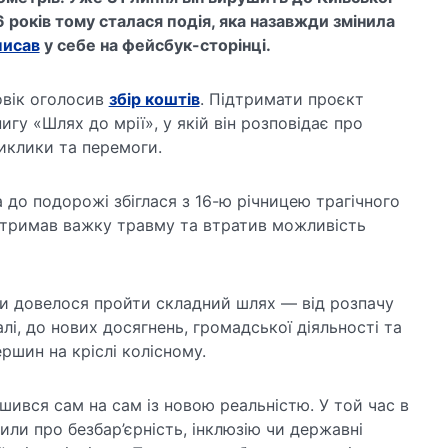
6 років тому сталася подія, яка назавжди змінила
писав
у себе на фейсбук-сторінці.
овік оголосив
збір коштів
. Підтримати проєкт
гу «Шлях до мрії», у якій він розповідає про
иклики та перемоги.
 до подорожі збіглася з 16-ю річницею трагічного
 отримав важку травму та втратив можливість
ки довелося пройти складний шлях — від розпачу
лі, до нових досягнень, громадської діяльності та
ршин на кріслі колісному.
шився сам на сам із новою реальністю. У той час в
или про безбар’єрність, інклюзію чи державні