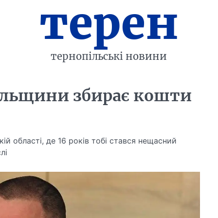
терен
тернопільські новини
ільщини збирає кошти
)
ій області, де 16 років тобі стався нещасний
лі