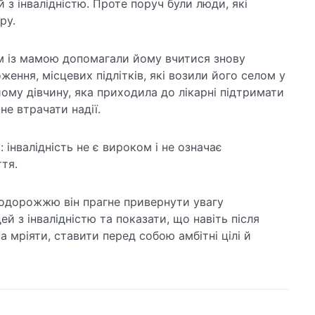
з інвалідністю. Проте поруч були люди, які
ру.
зом із мамою допомагали йому вчитися знову
ення, місцевих підлітків, які возили його селом у
йому дівчину, яка приходила до лікарні підтримати
е втрачати надії.
 інвалідність не є вироком і не означає
тя.
дорожжю він прагне привернути увагу
й з інвалідністю та показати, що навіть після
мріяти, ставити перед собою амбітні цілі й