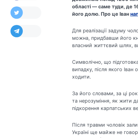
області — саме туди, де 1
його долю. Про це Іван
на
Для реалізації задуму чол
можна, придбавши його кни
власний життєвий шлях, в
Символічно, що підготовка
випадку, після якого Іван
ходити.
За його словами, за ці ро
та нерозуміння, як жити да
підкорення карпатських ве
Після травми чоловік зали
Україні ще майже не говор