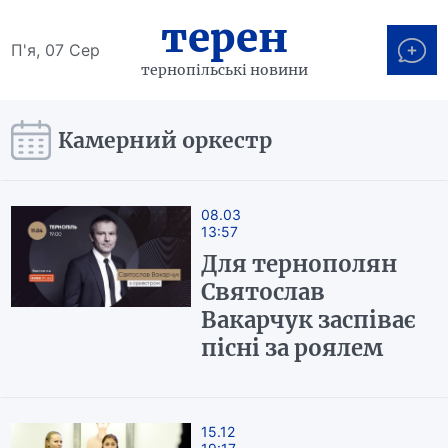
терен
П'я, 07 Сер
тернопільські новини
Камерний оркестр
08.03
13:57
Для тернополян
Святослав
Вакарчук заспіває
пісні за роялем
15.12