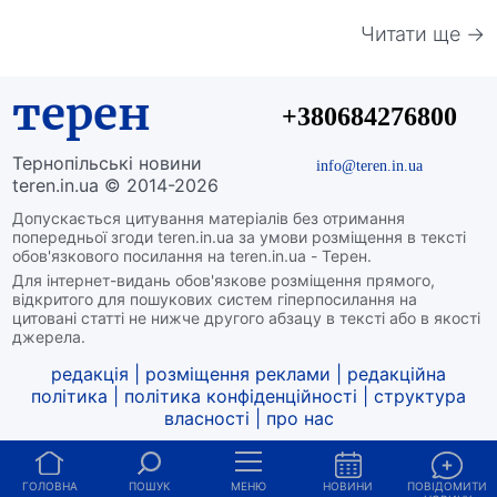
Читати ще →
терен
+380684276800
Тернопільські новини
info@teren.in.ua
teren.in.ua © 2014-2026
Допускається цитування матеріалів без отримання
попередньої згоди teren.in.ua за умови розміщення в тексті
обов'язкового посилання на teren.in.ua - Терен.
Для інтернет-видань обов'язкове розміщення прямого,
відкритого для пошукових систем гіперпосилання на
цитовані статті не нижче другого абзацу в тексті або в якості
джерела.
редакція
|
розміщення реклами
|
редакційна
політика
|
політика конфіденційності
|
структура
власності
|
про нас
ГОЛОВНА
ПОШУК
МЕНЮ
НОВИНИ
ПОВІДОМИТИ