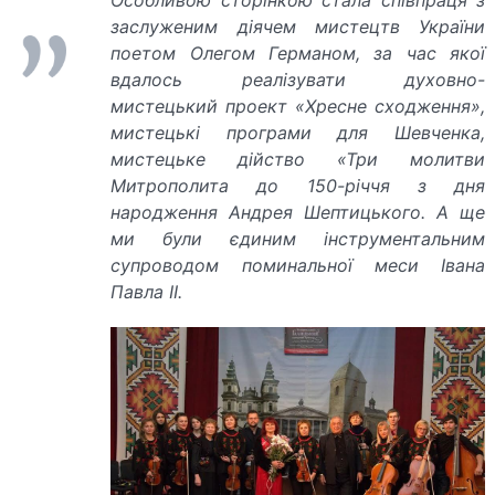
Особливою сторінкою стала співпраця з
заслуженим діячем мистецтв України
поетом Олегом Германом, за час якої
вдалось реалізувати духовно-
мистецький проект «Хресне сходження»,
мистецькі програми для Шевченка,
мистецьке дійство «Три молитви
Митрополита до 150-річчя з дня
народження А
н
дрея Шептицького. А ще
ми були єдиним інструментальним
супроводом поминальної меси Івана
Павла II.