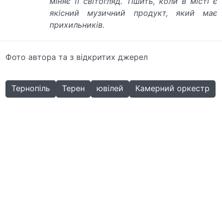
міняє її світогляд. Тішить, коли в місті є
якісний музичний продукт, який має
прихильників.
Фото автора та з відкритих джерел
Тернопіль
Терен
ювілей
Камерний оркестр