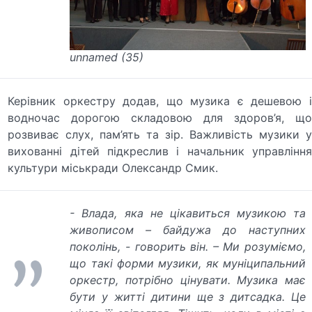
unnamed (35)
Керівник оркестру додав, що музика є дешевою і
водночас дорогою складовою для здоров’я, що
розвиває слух, пам’ять та зір. Важливість музики у
вихованні дітей підкреслив і начальник управління
культури міськради Олександр Смик.
- Влада, яка не цікавиться музикою та
живописом – байдужа до наступних
поколінь, - говорить він. – Ми розуміємо,
що такі форми музики, як муніципальний
оркестр, потрібно цінувати. Музика має
бути у житті дитини ще з дитсадка. Це