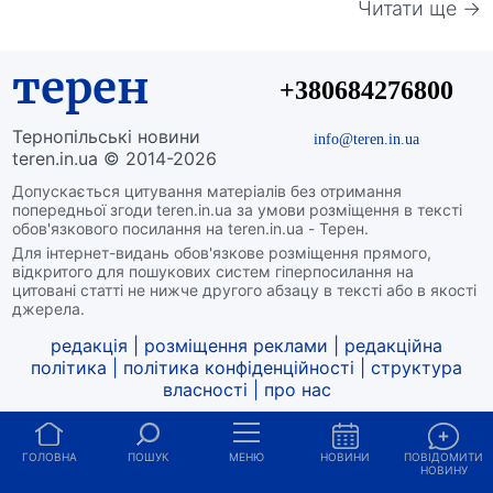
Читати ще →
терен
+380684276800
Тернопільські новини
info@teren.in.ua
teren.in.ua © 2014-2026
Допускається цитування матеріалів без отримання
попередньої згоди teren.in.ua за умови розміщення в тексті
обов'язкового посилання на teren.in.ua - Терен.
Для інтернет-видань обов'язкове розміщення прямого,
відкритого для пошукових систем гіперпосилання на
цитовані статті не нижче другого абзацу в тексті або в якості
джерела.
редакція
|
розміщення реклами
|
редакційна
політика
|
політика конфіденційності
|
структура
власності
|
про нас
ГОЛОВНА
ПОШУК
МЕНЮ
НОВИНИ
ПОВІДОМИТИ
НОВИНУ