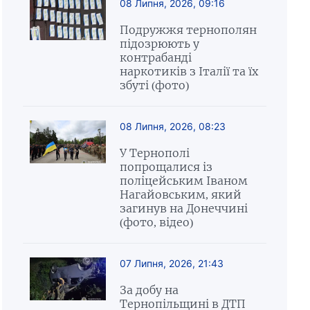
08 Липня, 2026, 09:16
Подружжя тернополян
підозрюють у
контрабанді
наркотиків з Італії та їх
збуті (фото)
08 Липня, 2026, 08:23
У Тернополі
попрощалися із
поліцейським Іваном
Нагайовським, який
загинув на Донеччині
(фото, відео)
07 Липня, 2026, 21:43
За добу на
Тернопільщині в ДТП