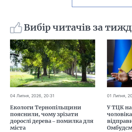
Вибір читачів за тиж
04 Липня, 2026, 20:31
01 Липня, 20
Екологи Тернопільщини
У ТЦК н
пояснили, чому зрізати
чоловіка
дорослі дерева – помилка для
відправи
міста
Омбудсма