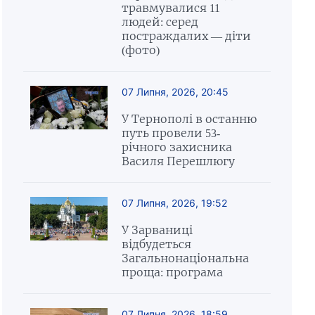
травмувалися 11
людей: серед
постраждалих — діти
(фото)
07 Липня, 2026, 20:45
У Тернополі в останню
путь провели 53-
річного захисника
Василя Перешлюгу
07 Липня, 2026, 19:52
У Зарваниці
відбудеться
Загальнонаціональна
проща: програма
07 Липня, 2026, 18:59