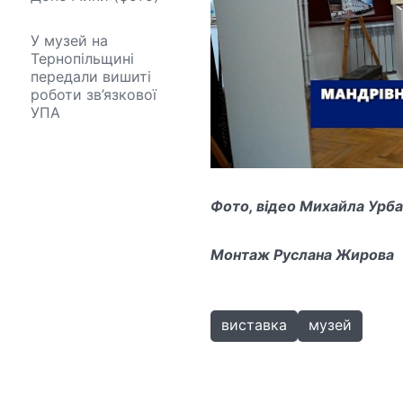
У музей на
Тернопільщині
передали вишиті
роботи зв’язкової
УПА
Фото, відео Михайла Урб
Монтаж Руслана Жирова
виставка
музей