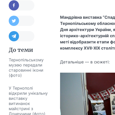
Мандрівна виставка “Спад
Тернопільському обласном
Дня архітектури України, 
історико-архітектурній сп
меті відобразити етапи ф
комплексу XVII-XIX століт
До теми
Тернопільському
Детальніше — в сюжеті:
музею передали
старовинні ікони
(фото)
У Тернополі
відкрили унікальну
виставку
витинанок
майстрині з
Донеччини (фото)