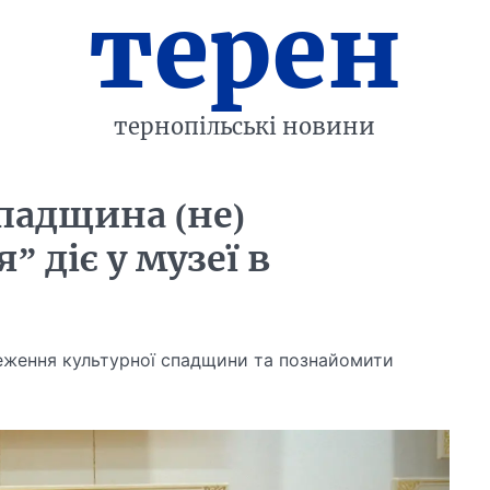
терен
тернопільські новини
падщина (не)
 діє у музеї в
еження культурної спадщини та познайомити