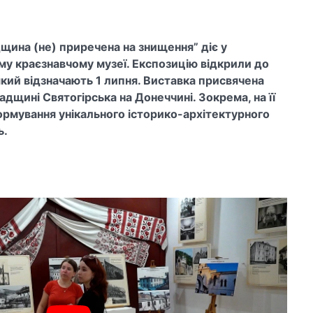
щина (не) приречена на знищення” діє у
у краєзнавчому музеї. Експозицію відкрили до
який відзначають 1 липня. Виставка присвячена
адщині Святогірська на Донеччині. Зокрема, на її
ормування унікального історико-архітектурного
ь.