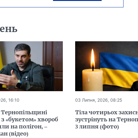
день
26, 16:10
03 Липня, 2026, 08:25
а Тернопільщині
Тіла чотирьох захис
 з «букетом» хвороб
зустрінуть на Терно
ли на полігон, –
3 липня (фото)
н (відео)