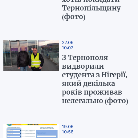
Тернопільщину
(фото)
22.06
10:02
З Тернополя
видворили
студента з Нігерії,
який декілька
років проживав
нелегально (фото)
19.06
10:58