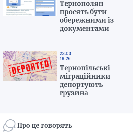
Тернополян
просять бути
обережними із
документами
23.03
18:26
Тернопільські
міграційники
депортують
грузина
Про це говорять