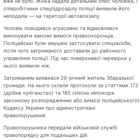
вже не було. Жінка надала детальний опис чоловіка, і
співробітники спецпідрозділу поліції виявили його
неподалік — на території автовокзалу.
Чоловік поводився агресивно та відмовлявся
виконувати законні вимоги правоохоронців.
Поліцейські були змушені застосувати спецзасоби,
після чого затриманого доставили до районного
управління поліції. Під час поверхневої перевірки у
нього виявили ніж.
Затриманим виявився 29-річний житель Збаразької
громади. На нього склали протоколи за статтями 173
(дрібне хуліганство) та 185 (злісна непокора
законному розпорядженню або вимозі поліцейського)
Кодексу України про адміністративні
правопорушення.
Правопорушника передали військовій службі
правопорядку для подальших дій.