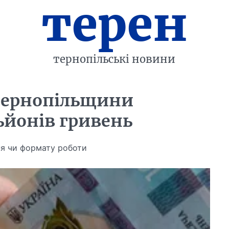
терен
тернопільські новини
Тернопільщини
ьйонів гривень
ня чи формату роботи