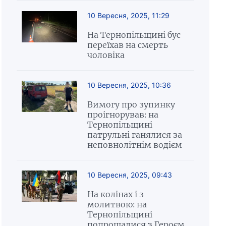
10 Вересня, 2025, 11:29
На Тернопільщині бус
переїхав на смерть
чоловіка
10 Вересня, 2025, 10:36
Вимогу про зупинку
проігнорував: на
Тернопільщині
патрульні ганялися за
неповнолітнім водієм
10 Вересня, 2025, 09:43
На колінах і з
молитвою: на
Тернопільщині
попрощалися з Героєм