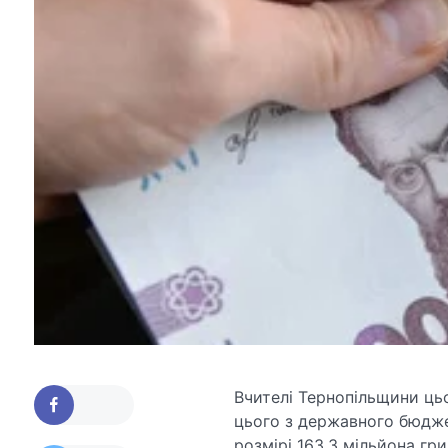
Вчителі Тернопільщини ць
цього з державного бюдже
розмірі 163,3 мільйона гри