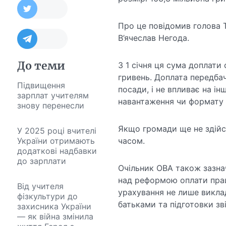
Про це повідомив голова Т
В’ячеслав Негода.
До теми
З 1 січня ця сума доплати 
гривень. Доплата передбач
Підвищення
посади, і не впливає на і
зарплат учителям
навантаження чи формату 
знову перенесли
Якщо громади ще не здійс
У 2025 році вчителі
України отримають
часом.
додаткові надбавки
до зарплати
Очільник ОВА також зазнач
над реформою оплати прац
Від учителя
урахування не лише виклад
фізкультури до
батьками та підготовки зві
захисника України
— як війна змінила