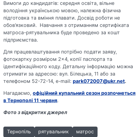
Вимоги до кандидатів: середня освіта, вільне
володіння українською мовою, належна фізична
підготовка та вміння плавати. Досвід роботи не
обов’язковий. Навчання з отриманням сертифіката
матроса-рятувальника буде проведено за кошт
підприємства.
Для працевлаштування потрібно подати заяву,
фотокартку розміром 2×4, копії паспорта та
ідентифікаційного коду. Детальну інформацію можна
отримати за адресою: вул. Білецька, 11 або за
телефоном 52-72-14, e-mail:
park072007@ukr.net
.
Нагадаємо,
офіційний купальний сезон розпочнеться
в Тернополі 11 червня
.
Фото з відкритих джерел
Тернопіль
рятувальник
матрос