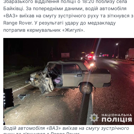
Збаразького відділення поліції о 18:20 поблизу села
Байківці. За попередніми даними, водій автомобіля
«ВАЗ» виїхав на смугу зустрічного руху та зіткнувся з
Range Rover. У результаті удару до медзакладу
потрапив кермувальник «Жигулі».
Водій автомобіля «ВАЗ» виїхав на смугу зустрічного