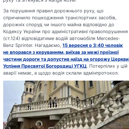
руху та зіткнувся з Range Rover
За порушення правил дорожнього руху, що
спричинило пошкодження транспортних засобів,
дорожніх споруд чи іншого майна відповідно до
Кодексу України про адміністративні правопорушення
(ст.124) відповідатиме водій автомобіля Mercedes-
Benz Sprinter. Нагадаємо,
15 вересня о 3:40 чоловік
не впорався з керуванням, виїхав за межі проїзної
частини дороги та допустив наїзд на огорожу Церкви
Успіння Пресвятої Богородиці УГКЦ
. Потерпілих у цій
аварії немає, а щодо водія склали адмінпротокол.