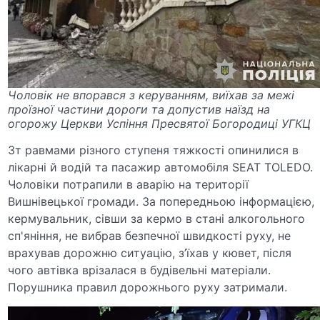
Чоловік не впорався з керуванням, виїхав за межі
проїзної частини дороги та допустив наїзд на
огорожу Церкви Успіння Пресвятої Богородиці УГКЦ
Зт равмами різного ступеня тяжкості опинилися в
лікарні й водій та пасажир автомобіля SEAT TOLEDO.
Чоловіки потрапили в аварію на території
Вишнівецької громади. За попередньою інформацією,
кермувальник, сівши за кермо в стані алкогольного
сп'яніння, не вибрав безпечної швидкості руху, не
врахував дорожню ситуацію, з’їхав у кювет, після
чого автівка врізалася в будівельні матеріали.
Порушника правил дорожнього руху затримали.