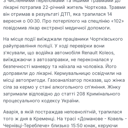
З численними переломами та іншими травмами до
лікарні потрапив 22-річний житель Чорткова. Травми
він отримав в результаті ДТП, яка трапилася 14
вересня о 00:30. Про потерпілого на спецлінію «102»
повідомив лікар екстреної медичної допомоги.
На місце події виїжджали працівники Чортківського
райуправління поліції. У ході перевірки вони
з'ясували, що водійка автомобіля Renault Koleos,
виїжджаючи з автозаправки, не переконалася у
безпечності маневру та наїхала на чоловіка. Його
доправили до лікарні. Кермувальницю освідчили на
місці автопригоди. Газоаналізатор показав, що жінка
сіла за кермо у стані алкогольного сп'яніння. Жінку
затримали відповідно до статті 208 Кримінального
процесуального кодексу України.
Аварія, в якій постраждав неповнолітній, трапилася
того ж дня в Кременці. На трасі «Доманове - Ковель -
Чернівці-Тереблече» близько 15:50 юнак, керуючи