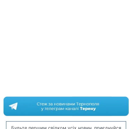
Будьте першим свідком усіх новин, приєднуйся