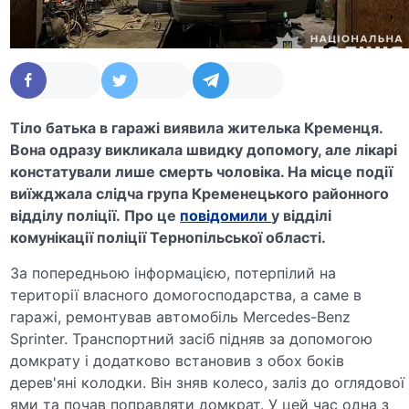
Тіло батька в гаражі виявила жителька Кременця.
Вона одразу викликала швидку допомогу, але лікарі
констатували лише смерть чоловіка. На місце події
виїжджала слідча група Кременецького районного
відділу поліції.
Про це
повідомили
у відділі
комунікації поліції Тернопільської області.
За попередньою інформацією, потерпілий на
території власного домогосподарства, а саме в
гаражі, ремонтував автомобіль Mercedes-Benz
Sprinter. Транспортний засіб підняв за допомогою
домкрату і додатково встановив з обох боків
дерев'яні колодки. Він зняв колесо, заліз до оглядової
ями та почав поправляти домкрат. У цей час одна з