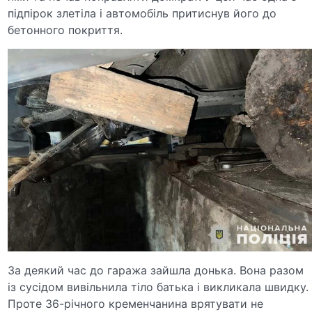
підпірок злетіла і автомобіль притиснув його до
бетонного покриття.
За деякий час до гаража зайшла донька. Вона разом
із сусідом вивільнила тіло батька і викликала швидку.
Проте 36-річного кременчанина врятувати не