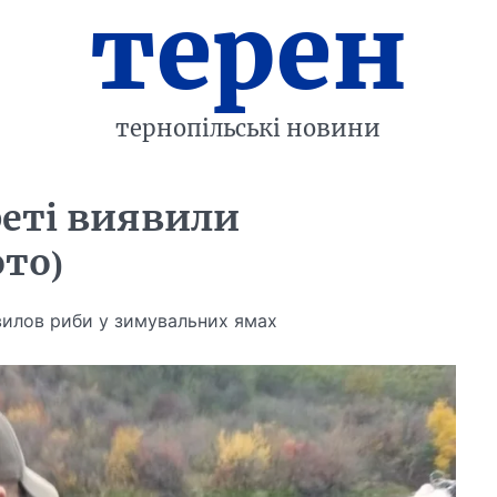
терен
тернопільські новини
реті виявили
ото)
 вилов риби у зимувальних ямах