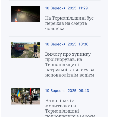
10 Вересня, 2025, 11:29
На Тернопільщині бус
переїхав на смерть
чоловіка
10 Вересня, 2025, 10:36
Вимогу про зупинку
проігнорував: на
Тернопільщині
патрульні ганялися за
неповнолітнім водієм
10 Вересня, 2025, 09:43
На колінах і з
молитвою: на
Тернопільщині
попрощалися з Героєм