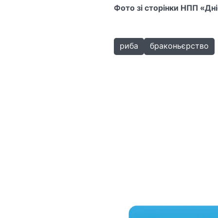
Фото зі сторінки НПП «Дн
риба
браконьєрство