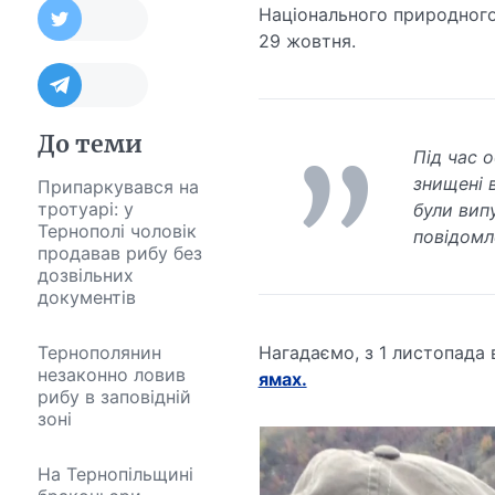
Національного природного
29 жовтня.
До теми
Під час о
знищені 
Припаркувався на
тротуарі: у
були вип
Тернополі чоловік
повідомл
продавав рибу без
дозвільних
документів
Тернополянин
Нагадаємо, з 1 листопада 
незаконно ловив
ямах.
рибу в заповідній
зоні
На Тернопільщині