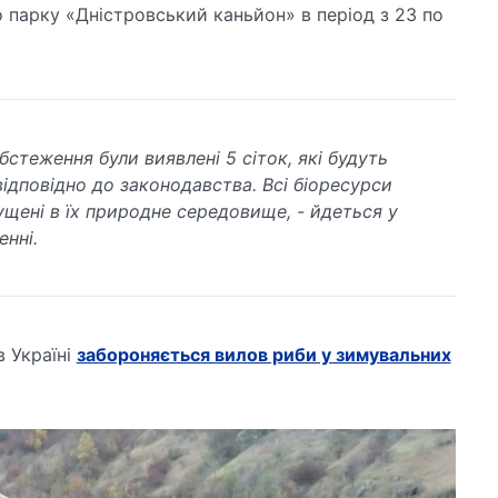
 парку «Дністровський каньйон» в період з 23 по
бстеження були виявлені 5 сіток, які будуть
відповідно до законодавства. Всі біоресурси
ущені в їх природне середовище, - йдеться у
енні.
в Україні
забороняється вилов риби у зимувальних