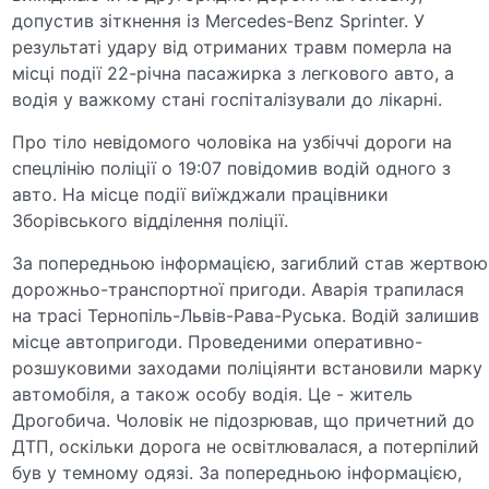
допустив зіткнення із Mercedes-Benz Sprinter. У
результаті удару від отриманих травм померла на
місці події 22-річна пасажирка з легкового авто, а
водія у важкому стані госпіталізували до лікарні.
Про тіло невідомого чоловіка на узбіччі дороги на
спецлінію поліції о 19:07 повідомив водій одного з
авто. На місце події виїжджали працівники
Зборівського відділення поліції.
За попередньою інформацією, загиблий став жертвою
дорожньо-транспортної пригоди. Аварія трапилася
на трасі Тернопіль-Львів-Рава-Руська. Водій залишив
місце автопригоди. Проведеними оперативно-
розшуковими заходами поліціянти встановили марку
автомобіля, а також особу водія. Це - житель
Дрогобича. Чоловік не підозрював, що причетний до
ДТП, оскільки дорога не освітлювалася, а потерпілий
був у темному одязі. За попередньою інформацією,