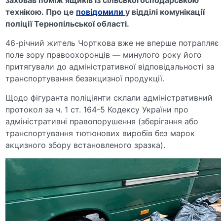
заховав поміж ящиків із сільськогосподарською
технікою. Про це
повідомили
у відділі комунікації
поліції Тернопільської області.
46-річний житель Чорткова вже не вперше потрапляє
поле зору правоохоронців — минулого року його
притягували до адміністративної відповідальності за
транспортування безакцизної продукції.
Щодо фігуранта поліціянти склали адміністративний
протокол за ч. 1 ст. 164-5 Кодексу України про
адміністративні правопорушення (зберігання або
транспортування тютюнових виробів без марок
акцизного збору встановленого зразка).