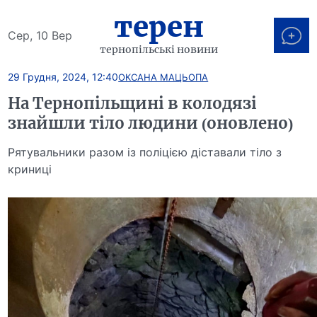
терен
Сер, 10 Вер
тернопільські новини
29 Грудня, 2024, 12:40
ОКСАНА МАЦЬОПА
На Тернопільщині в колодязі
знайшли тіло людини (оновлено)
Рятувальники разом із поліцією діставали тіло з
криниці