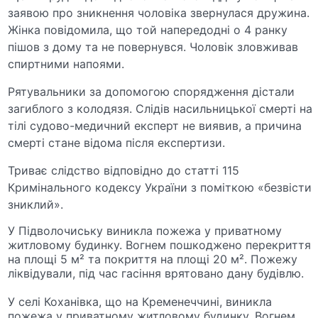
заявою про зникнення чоловіка звернулася дружина.
Жінка повідомила, що той напередодні о 4 ранку
пішов з дому та не повернувся. Чоловік зловживав
спиртними напоями.
Рятувальники за допомогою спорядження дістали
загиблого з колодязя. Слідів насильницької смерті на
тілі судово-медичний експерт не виявив, а причина
смерті стане відома після експертизи.
Триває слідство відповідно до статті 115
Кримінального кодексу України з поміткою «безвісти
зниклий».
У Підволочиську виникла пожежа у приватному
житловому будинку. Вогнем пошкоджено перекриття
на площі 5 м² та покриття на площі 20 м². Пожежу
ліквідували, під час гасіння врятовано дану будівлю.
У селі Коханівка, що на Кременеччині, виникла
пожежа у приватному житловому будинку. Вогнем