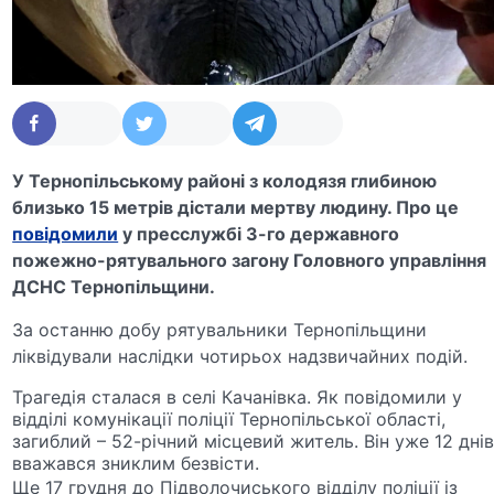
У Тернопільському районі з колодязя глибиною
близько 15 метрів дістали мертву людину. Про це
повідомили
у пресслужбі 3-го державного
пожежно-рятувального загону Головного управління
ДСНС Тернопільщини.
За останню добу рятувальники Тернопільщини
ліквідували наслідки чотирьох надзвичайних подій.
Трагедія сталася в селі Качанівка. Як повідомили у
відділі комунікації поліції Тернопільської області,
загиблий – 52-річний місцевий житель. Він уже 12 дні
вважався зниклим безвісти.
Ще 17 грудня до Підволочиського відділу поліції із