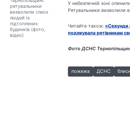
Тернопільщині:
У небезпечній зоні опинил
рятувальники
Рятувальники визволили вс
визволили сімох
людей із
підтоплених
Читайте також:
«Секунди 
будинків (фото,
подякувала рятівникам сво
відео)
Фото ДСНС Тернопільщи
пожежа
ДСНС
блис