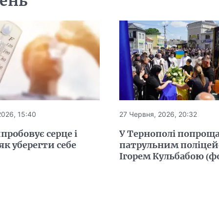
день
2026, 15:40
27 Червня, 2026, 20:32
пробовує серце і
У Тернополі попроща
як уберегти себе
патрульним поліце
Ігорем Кульбабою (ф