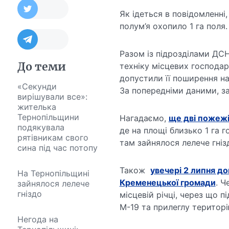
Як ідеться в повідомленні
полум’я охопило 1 га поля.
Разом із підрозділами ДСН
До теми
техніку місцевих господа
допустили її поширення на
«Секунди
За попередніми даними, з
вирішували все»:
жителька
Тернопільщини
Нагадаємо,
ще дві пожежі
подякувала
де на площі близько 1 га 
рятівникам свого
там зайнялося лелече гніз
сина під час потопу
Також
увечері 2 липня д
На Тернопільщині
Кременецької громади
. Ч
зайнялося лелече
гніздо
місцевій річці, через що 
М-19 та прилеглу територі
Негода на