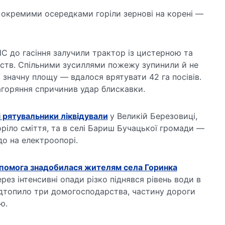
, окремими осередками горіли зернові на корені —
С до гасіння залучили трактор із цистерною та
рств. Спільними зусиллями пожежу зупинили й не
 значну площу — вдалося врятувати 42 га посівів.
агоряння спричинив удар блискавки.
 рятувальники ліквідували
у Великій Березовиці,
горіло сміття, та в селі Бариш Бучацької громади —
до на електроопорі.
опомога знадобилася жителям села Горинка
ерез інтенсивні опади різко піднявся рівень води в
підтопило три домогосподарства, частину дороги
ю.