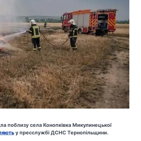
а поблизу села Конопківка Микулинецької
ляють
у пресслужбі ДСНС Тернопільщини.