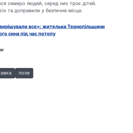
ися семеро людей, серед них троє дітей.
іх та доправили у безпечне місце.
вирішували все»: жителька Тернопільщини
го сина під час потопу
ни
кавка
поле