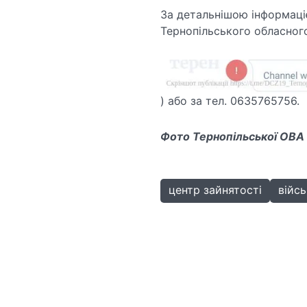
За детальнішою інформаціє
Тернопільського обласного
) або за тел. 0635765756.
Фото Тернопільської ОВА
центр зайнятості
війсь