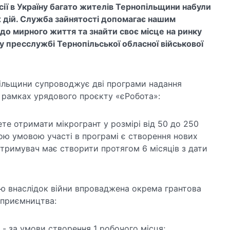
ії в Україну багато жителів Тернопільщини набули
х дій. Служба зайнятості допомагає нашим
до мирного життя та знайти своє місце на ринку
у пресслужбі Тернопільської обласної військової
ільщини супроводжує дві програми надання
 в рамках урядового проєкту «єРобота»:
те отримати мікрогрант у розмірі від 50 до 250
ою умовою участі в програмі є створення нових
отримувач має створити протягом 6 місяців з дати
стю внаслідок війни впроваджена окрема грантова
дприємництва:
 - за умови створення 1 робочого місця;