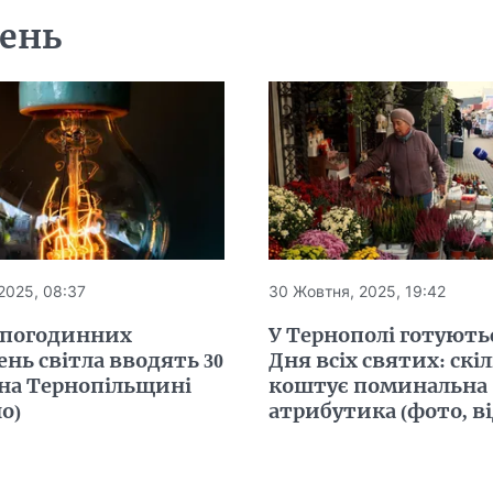
день
2025, 08:37
30 Жовтня, 2025, 19:42
 погодинних
У Тернополі готують
нь світла вводять 30
Дня всіх святих: скі
на Тернопільщині
коштує поминальна
о)
атрибутика (фото, ві