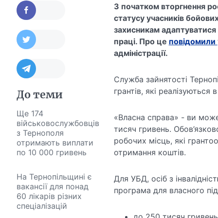
З початком вторгнення рос
статусу учасників бойови
захисникам адаптуватися 
праці. Про це
повідомили
адміністрації.
Служба зайнятості Терноп
грантів, які реалізуються
До теми
Ще 174
«Власна справа» - ви може
військовослужбовців
тисяч гривень. Обов’язков
з Тернополя
робочих місць, які гранто
отримають виплати
по 10 000 гривень
отримання коштів.
На Тернопільщині є
Для УБД, осіб з інвалідні
вакансії для понад
програма для власного пі
60 лікарів різних
спеціалізацій
до 250 тисяч гривень