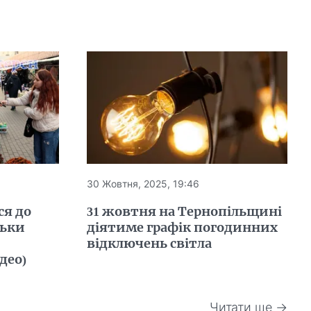
30 Жовтня, 2025, 19:46
ся до
31 жовтня на Тернопільщині
льки
діятиме графік погодинних
відключень світла
део)
Читати ще →