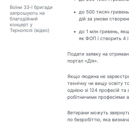
Воїни 33-ї бригади
до 500 тисяч гривен
запрошують на
благодійний
дій за умови створен
концерт у
Тернополі (відео)
до 1 млн гривень, як
як ФОП і створить 4 
Подати заявку на отриман
портал «Дія».
Якщо людина не зареєстров
технічну чи вищу освіту т
однією зі 124 професій та
робітничими професіями аб
Ветерани можуть звернути
по безробіттю, яка визнач