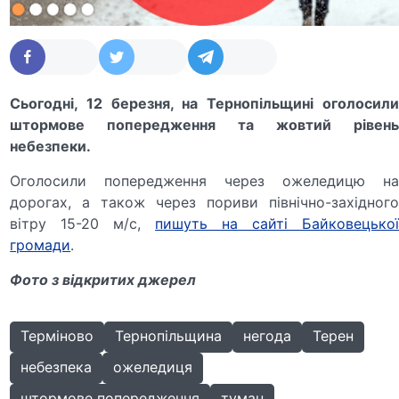
Сьогодні, 12 березня, на Тернопільщині оголосили
штормове попередження та жовтий рівень
небезпеки.
Оголосили попередження через ожеледицю на
дорогах, а також через пориви північно-західного
вітру 15-20 м/с,
пишуть на сайті Байковецько
громади
.
Фото з відкритих джерел
Терміново
Тернопільщина
негода
Терен
небезпека
ожеледиця
штормове попередження
туман