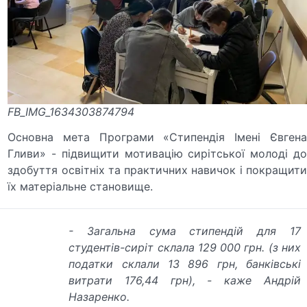
FB_IMG_1634303874794
Основна мета Програми «Стипендія Імені Євгена
Гливи» - підвищити мотивацію сирітської молоді до
здобуття освітніх та практичних навичок і покращити
їх матеріальне становище.
- Загальна сума стипендій для 17
студентів-сиріт склала 129 000 грн. (з них
податки склали 13 896 грн, банківські
витрати 176,44 грн), - каже Андрій
Назаренко.