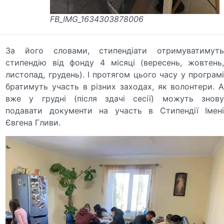
FB_IMG_1634303878006
За його словами, стипендіати отримуватимуть
стипендію від фонду 4 місяці (вересень, жовтень,
листопад, грудень). І протягом цього часу у програмі
братимуть участь в різних заходах, як волонтери. А
вже у грудні (після здачі сесії) можуть знову
подавати документи на участь в Стипендії Імені
Євгена Гливи.