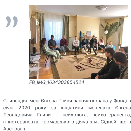
FB_IMG_1634303854524
Стипендія Імені Євгена Гливи започаткована у Фонді в
січні 2020 року за ініціативи мецената Євгена
Леонідовича Гливи - психолога, психотерапевта,
гіпнотерапевта, громадського діяча з м. Сідней, що в
Австралії.