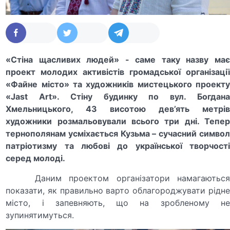
«Стіна щасливих людей» - саме таку назву має
проект молодих активістів громадської організації
«Файне місто» та художників мистецького проекту
«
Jast Art
».
Стіну будинку по вул. Богдан
Хмельницького,
43
висотою дев
’
ять метрі
художники розмальовували всього три дні. Тепер
тернополянам усміхається Кузьма – сучасний символ
патріотизму та любові до української творчості
серед молоді.
Даним проектом організатори намагаються
показати, як правильно варто облагороджувати рідне
місто, і запевняють, що на зробленому не
зупинятимуться.