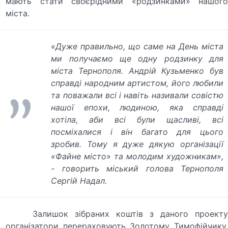
мають стати своєрідними «родзинками» нашого
міста.
«Дуже правильно, що саме на День міста
ми получаємо ще одну родзинку для
міста Тернополя. Андрій Кузьменко був
справді народним артистом, його любили
та поважали всі і навіть називали совістю
нашої епохи, людиною, яка справді
хотіла, аби всі були щасливі, всі
посміхалися і він багато для цього
зробив. Тому я дуже дякую організації
«Файне місто» та молодим художникам»,
- говорить міський голова Тернополя
Сергій Надал.
Залишок зібраних коштів з даного проекту
організатори перераховують Золотому Тимофійчику,