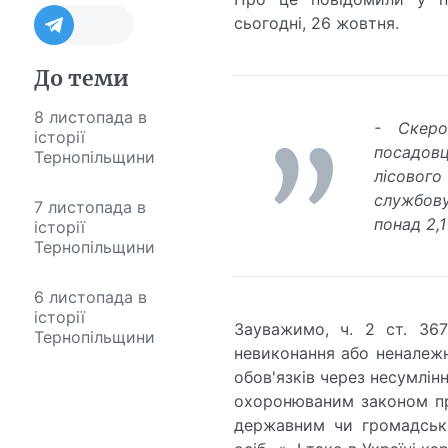
сьогодні, 26 жовтня.
До теми
8 листопада в
- Скеро
історії
посадов
Тернопільщини
лісовог
службову
7 листопада в
понад 2,1
історії
Тернопільщини
6 листопада в
історії
Зауважимо, ч. 2 ст. 36
Тернопільщини
невиконання або неналеж
обов'язків через несумлін
охоронюваним законом пр
державним чи громадськ