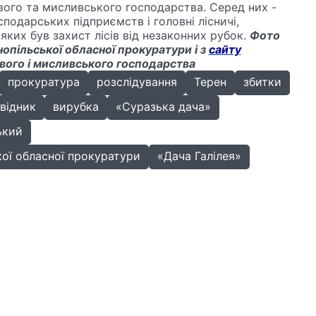
вого та мисливського господарства. Серед них -
сподарських підприємств і головні лісничі,
яких був захист лісів від незаконних рубок.
Фото
пільської обласної прокуратури і з
сайту
ового і мисливського господарства
прокуратура
розслідування
Терен
збитки
відник
вирубка
«Суразька дача»
ький
ої обласної прокуратури
«Дача Галілея»