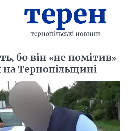
терен
тернопільські новини
ь, бо він «не помітив»
х на Тернопільщині