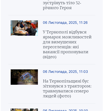
зустрінуть тіло 52-
річного Героя
06 Листопада, 2025, 11:26
У Тернополі відбувся
ярмарок можливостей
для вимушених
переселенців: які
вакансії пропонували
(відео)
06 Листопада, 2025, 11:03
На Тернопільщині бус
зіткнувся з трактором:
травмувалися семеро
людей (фото)
06 Листопада, 2025, 10:10