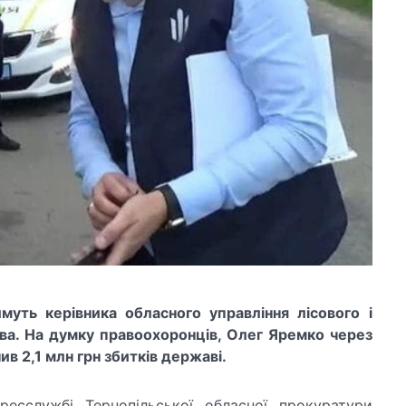
муть керівника обласного управління лісового і
ва. На думку правоохоронців, Олег Яремко через
в 2,1 млн грн збитків державі.
есслужбі Тернопільської обласної прокуратури