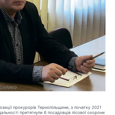
озиції прокурорів Тернопільщини, з початку 2021
ідальності притягнули 6 посадовців лісової охорони