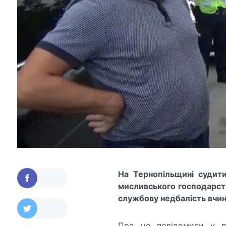
На Тернопільщині судити
мисливського господарст
службову недбалість вчини
Про це повідомили у пр