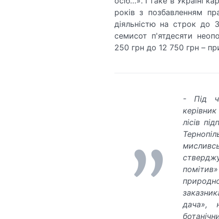
осіб…». І таке в Україні к
років з позбавленням пр
діяльністю на строк до 3
семисот п'ятдесяти неопо
250 грн до 12 750 грн – пр
- Під ч
керівник
лісів пі
Тернопіл
мисливсь
ствердж
помітив»
природно
заказни
дача», 
ботанічн