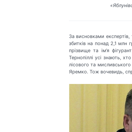
«Яблунівс
За висновками експертів, 
збитків на понад 2,1 млн 
прізвище та ім’я фігуран
Тернопіллі усі знають, хт
лісового та мисливського
Яремко. Тож вочевидь, сп