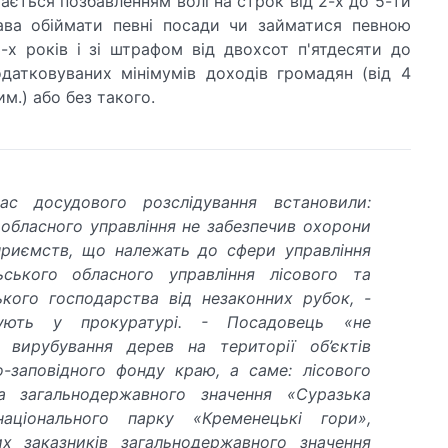
арається позбавленням волі на строк від 2-х до 5-ти
ава обіймати певні посади чи займатися певною
-х років і зі штрафом від двохсот п'ятдесяти до
датковуваних мінімумів доходів громадян (від 4
им.) або без такого.
ас досудового розслідування встановили:
 обласного управління не забезпечив охорони
дприємств, що належать до сфери управління
ьського обласного управління лісового та
кого господарства від незаконних рубок, -
ують у прокуратурі. - Посадовець «не
 вирубування дерев на території об’єктів
-заповідного фонду краю, а саме: лісового
ка загальнодержавного значення «Суразька
національного парку «Кременецькі гори»,
их заказників загальнодержавного значення