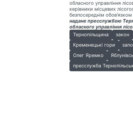
обласного управління лісо
керівники місцевих лісого
безпосереднім обов’язком 
надане пресслужбою Терно
обласного управління ліс
Тернопільщина
закон
Кременецькі гори
запо
Олег Яремко
Яблунівс
пресслужба Тернопільськ