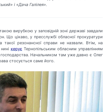
ький» і «Дача Галілея».
такою вирубкою у заповідній зоні державі завдали
грн. Що цікаво, у пресслужбі обласної прокуратури
та такої резонансної справи не назвали. Втім, на
о нині
керує
Тернопільським обласним управлінням
 господарства. Начальником там уже давно є Олег
рава стосується саме його.