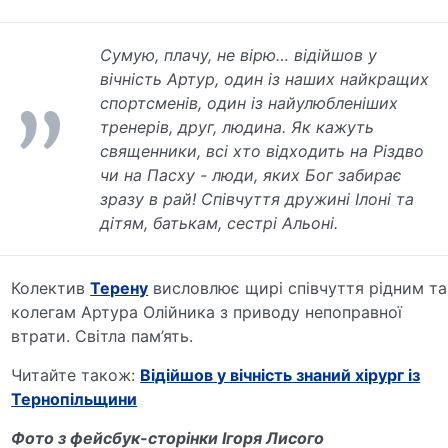
Сумую, плачу, не вірю… відійшов у
вічність Артур, один із наших найкращих
спортсменів, один із найулюбленіших
тренерів, друг, людина. Як кажуть
священники, всі хто відходить на Різдво
чи на Пасху - люди, яких Бог забирає
зразу в рай! Співчуття дружині Ілоні та
дітям, батькам, сестрі Альоні.
Колектив
Терену
висловлює щирі співчуття рідним та
колегам Артура Олійника з приводу непоправної
втрати. Світла пам’ять.
Читайте також:
Відійшов у вічність знаний хірург із
Тернопільщини
Фото з фейсбук-сторінки Ігоря Лисого