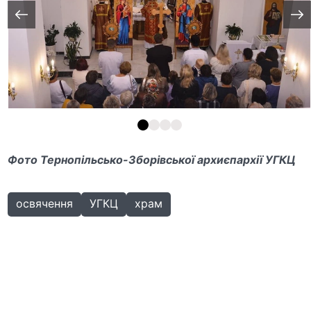
Фото Тернопільсько-Зборівської архиєпархії УГКЦ
освячення
УГКЦ
храм