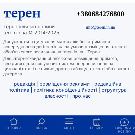
терен
+380684276800
Тернопільські новини
info@teren.in.ua
teren.in.ua © 2014-2025
Допускається цитування матеріалів без отримання
попередньої згоди teren.in.ua за умови розміщення в тексті
обов'язкового посилання на teren.in.ua - Терен.
Для інтернет-видань обов'язкове розміщення прямого,
відкритого для пошукових систем гіперпосилання на
цитовані статті не нижче другого абзацу в тексті або в якості
джерела.
редакція
|
розміщення реклами
|
редакційна
політика
|
політика конфіденційності
|
структура
власності
|
про нас
ГОЛОВНА
ПОШУК
МЕНЮ
НОВИНИ
ПОВІДОМИТ
НОВИНУ