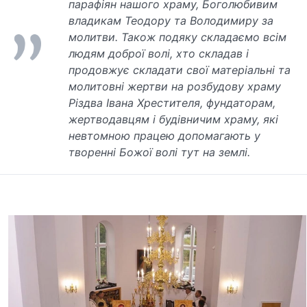
парафіян нашого храму, Боголюбивим
владикам Теодору та Володимиру за
молитви. Також подяку складаємо всім
людям доброї волі, хто складав і
продовжує складати свої матеріальні та
молитовні жертви на розбудову храму
Різдва Івана Хрестителя, фундаторам,
жертводавцям і будівничим храму, які
невтомною працею допомагають у
творенні Божої волі тут на землі.