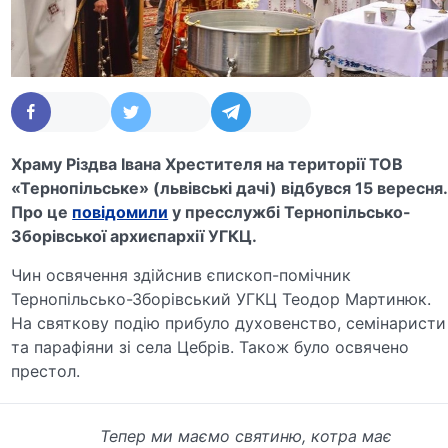
Храму Різдва Івана Хрестителя на території ТОВ
«Тернопільське» (львівські дачі) відбувся 15 вересня.
Про це
повідомили
у пресслужбі Тернопільсько-
Зборівської архиєпархії УГКЦ.
Чин освячення здійснив єпископ-помічник
Тернопільсько-Зборівський УГКЦ Теодор Мартинюк.
На святкову подію прибуло духовенство, семінаристи
та парафіяни зі села Цебрів. Також було освячено
престол.
Тепер ми маємо святиню, котра має