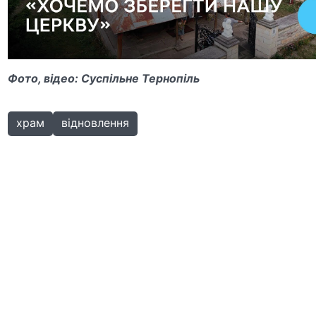
Фото, відео: Суспільне Тернопіль
храм
відновлення