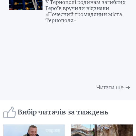
У Тернополі родинам загиблих
Героїв вручили відзнаки
«Почесний громадянин міста
Тернополя»
Читати ще →
Вибір читачів за тиждень