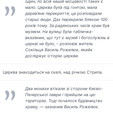
один, по всій нашій місцевості таких є
мало. Церква була під гонтою, мала
дерев’яне перекриття, це розповідали
старші люди. Дах перекрили бляхою 100
років тому. За радянських часів храм був
музеєм. На вулиці була табличка-
вказівник, що тут є музей і богослужінь в
церкві не було, – розповів житель
Сокільця Василь Рожелюк, якийк
досліджує історію церкви.
Церква знаходиться на скелі, над річкою Стрипа.
Два монахи втікали зі сторони Києво-
Печерської лаври і прийшли на цю
територію. Тоді почалося будівництво
храму, — зазначив Василь Рожелюк.