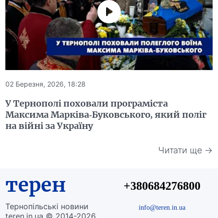
02 Березня, 2026, 18:28
У Тернополі поховали програміста
Максима Марківа-Буковського, який поліг
на війні за Україну
Читати ще →
терен
+380684276800
Тернопільські новини
info@teren.in.ua
teren.in.ua © 2014-2026