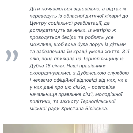
Діти почуваються задовільно, а відтак їх
переведуть із обласної дитячої лікарні до
Центру соціальної реабілітації, де
доглядатимуть за ними. Із матір’ю ж
проводяться бесіди та роблять усе
можливе, щоб вона була поруч із дітьми
та забезпечила їм кращі умови життя. З її
слів, вона приїхала на Тернопільщину із
Дубна 16 січня. Наші працівники
скоординувались з Дубенською службою
і чекаємо офіційної відповіді від них, чи є
у них дані про цю сім’ю, – розповіла
начальниця правління сімʼї, молодіжної
політики, та захисту Тернопільської
міської ради Христина Білінська.