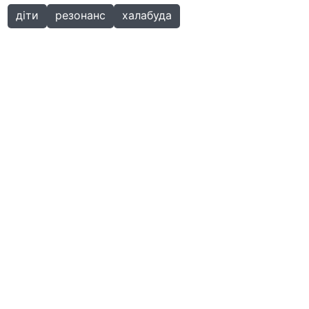
діти
резонанс
халабуда