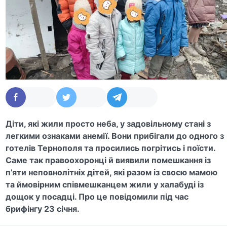
Діти, які жили просто неба, у задовільному стані з
легкими ознаками анемії. Вони прибігали до одного з
готелів Тернополя та просились погрітись і поїсти.
Саме так правоохоронці й виявили помешкання із
п’яти неповнолітніх дітей, які разом із своєю мамою
та ймовірним співмешканцем жили у халабуді із
дощок у посадці. Про це повідомили під час
брифінгу 23 січня.