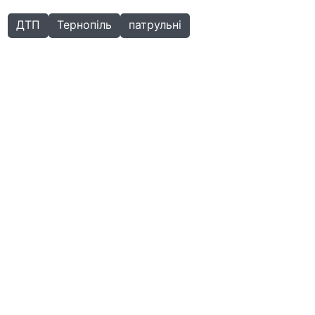
ДТП
Тернопіль
патрульні