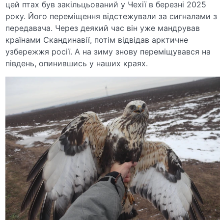
цей птах був закільцьований у Чехії в березні 2025
року. Його переміщення відстежували за сигналами з
передавача. Через деякий час він уже мандрував
країнами Скандинавії, потім відвідав арктичне
узбережжя росії. А на зиму знову переміщувався на
південь, опинившись у наших краях.