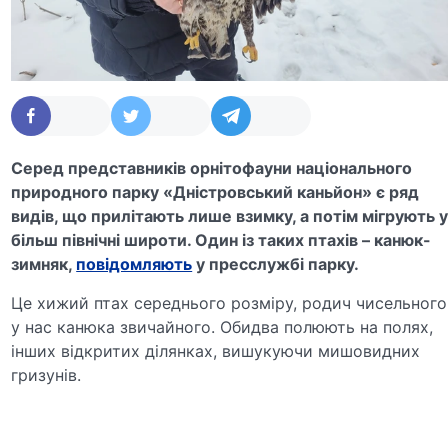
Серед представників орнітофауни національного
природного парку «Дністровський каньйон» є ряд
видів, що прилітають лише взимку, а потім мігрують 
більш північні широти. Один із таких птахів – канюк-
зимняк,
повідомляють
у пресслужбі парку.
Це хижий птах середнього розміру, родич чисельного
у нас канюка звичайного. Обидва полюють на полях,
інших відкритих ділянках, вишукуючи мишовидних
гризунів.