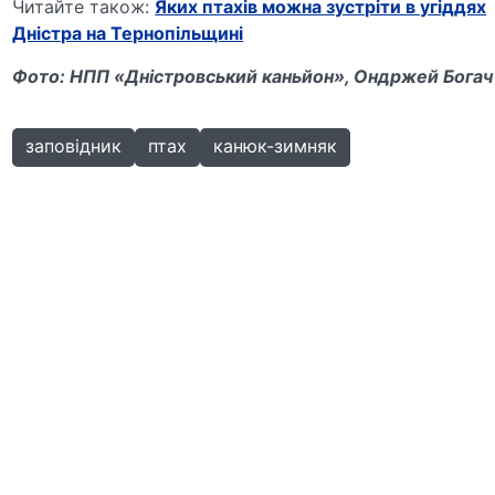
Читайте також:
Яких птахів можна зустріти в угіддях
Дністра на Тернопільщині
Фото: НПП «Дністровський каньйон», Ондржей Богач
заповідник
птах
канюк-зимняк