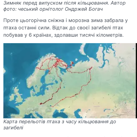
Зимняк перед випуском після кільцювання. Автор
фото: чеський орнітолог Ондржей Богач
Проте цьогорічна сніжна і морозна зима забрала у
птаха останні сили. Відтак до своєї загибелі птах
побував у 6 країнах, здолавши тисячі кілометрів.
Карта перельотів птаха з часу кільцювання до
загибелі